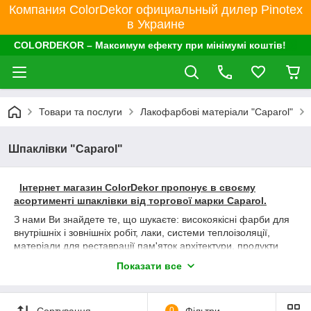
Компания ColorDekor официальный дилер Pinotex
в Украине
COLORDEKOR – Максимум ефекту при мінімумі коштів!
Товари та послуги
Лакофарбові матеріали "Caparol"
Шпаклівки "Caparol"
Інтернет магазин ColorDekor пропонує в своєму
асортименті шпаклівки від торгової марки Caparol.
З нами Ви знайдете те, що шукаєте: високоякісні фарби для
внутрішніх і зовнішніх робіт, лаки, системи теплоізоляції,
матеріали для реставрації пам'яток архітектури, продукти
для захисту від корозії, покриття для підлоги, і багато іншого.
Показати все
Крім того, Caparol пропонує безліч послуг для художників і
штукатурів, дизайнерів і архітекторів: від кольорових колекцій
до консультаційних ресурсів, від технічної консультативної
Сортування
0
Фільтри