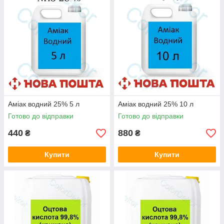
також можна використовувати для видалення
плям на стінах та дні басейну.
Економія часу та
грошей.
Використання перекису водню 60%
для очищення води в басейні може суттєво
скоротити час та витрати на обслуговування
басейну. Вона ефективна у невеликих дозах, що
означає, що вам не потрібно використовувати
велику кількість хімічних засобів, щоб
забезпечити чисту воду у басейні.
Підтримання
оптимального рівня pH:
перекис водню є
Аміак водний 25% 5 л
Аміак водний 25% 10 л
нейтральним за pH засобом, що робить його
Готово до відправки
Готово до відправки
ідеальним для використання в басейнах, де
необхідно підтримувати оптимальний рівень pH.
440
880
₴
₴
Вона не підвищує рівень жорсткості води, не
змінює її колір та не викликає корозії.
Купити
Купити
Поліпшення якості води.
Допомагає
покращити якість води у басейні, що робить її
більш прозорою та приємною для плавання.
При використанні перекису водню, вода в
басейні залишається безпечною для купання і
не має неприємного запаху.
Загалом
використання перекису водню 60% для обробки