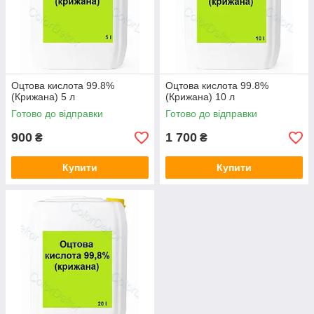
води в басейні є безпечним, ефективним та
екологічним рішенням, яке може суттєво
підвищити якість води у вашому басейні та
знизити витрати на застосування хімії для
Рекомендована доза:
басейну.
1. Для сіж та
чистої води дозування: 400-500 мл на 1000 л
Оцтова кислота 99.8%
Оцтова кислота 99.8%
води. 2. Для брудної, зеленої або застояної
(Крижана) 5 л
(Крижана) 10 л
води: 700-900 мл на 1 м3 води. 3. Для
Готово до відправки
Готово до відправки
профілактики через 1-2 тижні: 100-150 мл на 1
м3 води. Після обробки перекисом – купатися
900
1 700
₴
₴
можна через 12 годин. Або після повного
освітлення води. (це може тривати до 48 годин,
Купити
Купити
залежно від забруднення). Для обробки
перекисом 60% не потрібно застосовувати інші
реактиви, такі як хлор, pH, альгіцид.