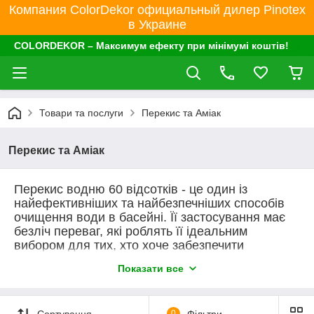
Компания ColorDekor официальный дилер Pinotex
в Украине
COLORDEKOR – Максимум ефекту при мінімумі коштів!
Товари та послуги
Перекис та Аміак
Перекис та Аміак
Перекис водню 60 відсотків - це один із
найефективніших та найбезпечніших способів
очищення води в басейні. Її застосування має
безліч переваг, які роблять її ідеальним
вибором для тих, хто хоче забезпечити
максимально чисту та безпечну воду у своєму
Показати все
басейні.
Перекис водню 60% є концентрованим
розчином, який може бути використаний для
Сортування
0
Фільтри