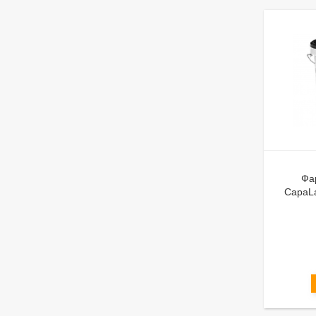
Фа
CapaLa