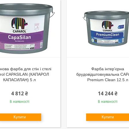
нова фарба для стін і стелі
Фарба інтер'єрна
rol CAPASILAN (КАПАРОЛ
брудовідштовхувальна CA
КАПАСИЛАН) 5 л
Premium Clean 12.5 л
4 812 ₴
14 244 ₴
В наявності
В наявності
Купити
Купити