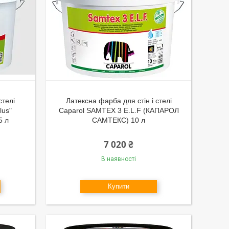
стелі
Латексна фарба для стін і стелі
lus"
Caparol SAMTEX 3 E.L.F (КАПАРОЛ
5 л
САМТЕКС) 10 л
7 020 ₴
В наявності
Купити