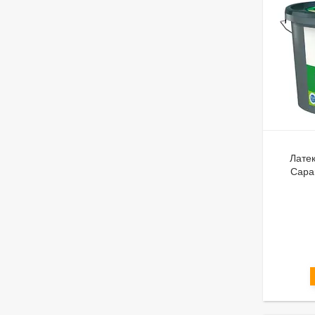
Латек
Capa