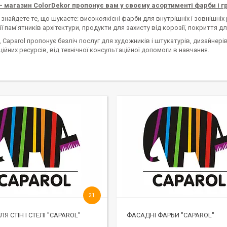
 - магазин ColorDekor пропонує вам у своєму асортименті фарби і г
знайдете те, що шукаєте: високоякісні фарби для внутрішніх і зовнішніх 
ї пам'ятників архітектури, продукти для захисту від корозії, покриття для
 Caparol пропонує безліч послуг для художників і штукатурів, дизайнерів
ійних ресурсів, від технічної консультаційної допомоги в навчання.
21
Я СТІН І СТЕЛІ "CAPAROL"
ФАСАДНІ ФАРБИ "CAPAROL"