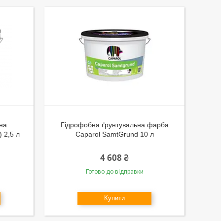
сна
Гідрофобна ґрунтувальна фарба
 2,5 л
Caparol SamtGrund 10 л
4 608 ₴
Готово до відправки
Купити