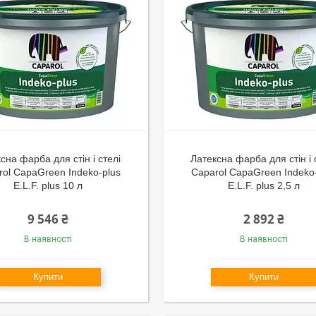
сна фарба для стін і стелі
Латексна фарба для стін і 
rol CapaGreen Indeko-plus
Caparol CapaGreen Indeko
E.L.F. plus 10 л
E.L.F. plus 2,5 л
9 546 ₴
2 892 ₴
В наявності
В наявності
Купити
Купити