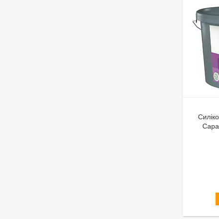
Силіко
Capa