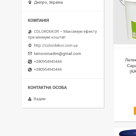
Дніпро, Україна
COLORDEKOR – Максимум ефекту
при мінімумі коштів!
http://colordekor.com.ua
ternovoivadim@gmail.com
Латек
+380954945444
Capa
+380954945444
(К
Вадим