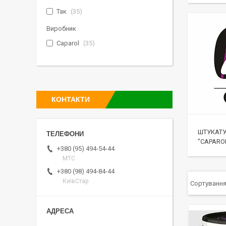
Так
35
Виробник
Caparol
35
КОНТАКТИ
ШТУКАТУ
"CAPARO
+380 (95) 494-54-44
МТС
+380 (98) 494-84-44
КиївСтар