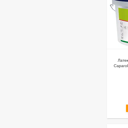
Латек
Caparo