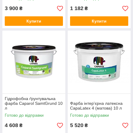
3 900
1 182
₴
₴
Купити
Купити
Гідрофобна ґрунтувальна
фарба Caparol SamtGrund 10
Фарба інтер'єрна латексна
л
CapaLatex 4 (матова) 10 л
Готово до відправки
Готово до відправки
4 608
5 520
₴
₴