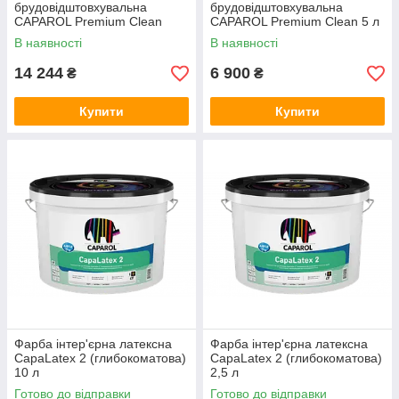
брудовідштовхувальна
брудовідштовхувальна
CAPAROL Premium Clean
CAPAROL Premium Clean 5 л
12.5 л
В наявності
В наявності
14 244
6 900
₴
₴
Купити
Купити
Фарба інтер'єрна латексна
Фарба інтер'єрна латексна
CapaLatex 2 (глибокоматова)
CapaLatex 2 (глибокоматова)
10 л
2,5 л
Готово до відправки
Готово до відправки