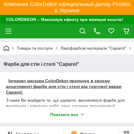
Компания ColorDekor официальный дилер Pinotex
в Украине
COLORDEKOR – Максимум ефекту при мінімумі коштів!
Товари та послуги
Лакофарбові матеріали "Caparol"
Фарби для стін і стелі "Caparol"
Інтернет магазин ColorDekor пропонує в своєму
асортименті фарби для стін і стелі від торгової марки
Caparol.
З нами Ви знайдете те, що шукаєте: високоякісні фарби для
внутрішніх і зовнішніх робіт, лаки, системи теплоізоляції,
матеріали для реставрації пам'яток архітектури, продукти
Показати все
для захисту від корозії, покриття для підлоги, і багато іншого.
Крім того, Caparol пропонує безліч послуг для художників і
штукатурів, дизайнерів і архітекторів: від кольорових колекцій
Сортування
0
Фільтри