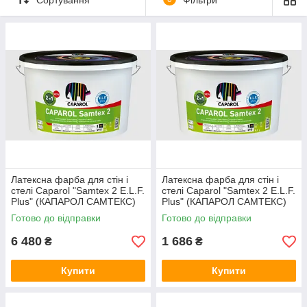
до консультаційних ресурсів, від технічної консультативної
допомоги в навчання.
Латексна фарба для стін і
Латексна фарба для стін і
стелі Caparol "Samtex 2 E.L.F.
стелі Caparol "Samtex 2 E.L.F.
Plus" (КАПАРОЛ САМТЕКС)
Plus" (КАПАРОЛ САМТЕКС)
10 л
2,5 л
Готово до відправки
Готово до відправки
6 480
1 686
₴
₴
Купити
Купити