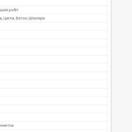
шніх робіт
, Цегла, Бетон, Шпалери
онентна