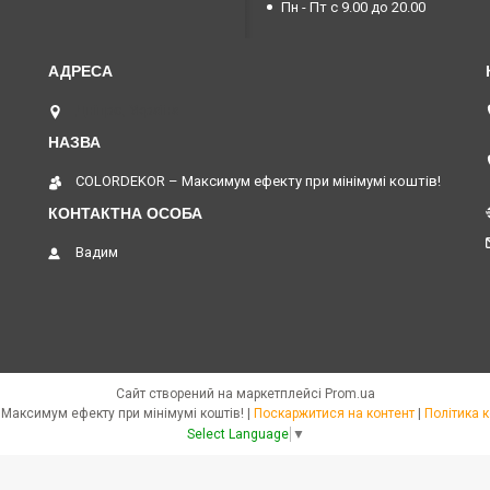
Пн - Пт с 9.00 до 20.00
Дніпро, Україна
COLORDEKOR – Максимум ефекту при мінімумі коштів!
Вадим
Сайт створений на маркетплейсі
Prom.ua
COLORDEKOR – Максимум ефекту при мінімумі коштів! |
Поскаржитися на контент
|
Політика 
Select Language
▼