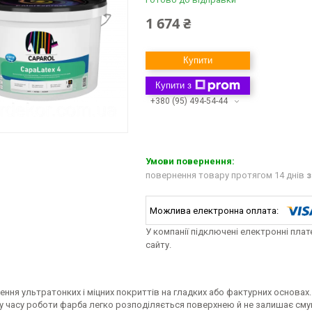
1 674 ₴
Купити
Купити з
+380 (95) 494-54-44
повернення товару протягом 14 днів
з
У компанії підключені електронні пла
сайту.
ення ультратонких і міцних покриттів на гладких або фактурних основа
у часу роботи фарба легко розподіляється поверхнею й не залишає смуг