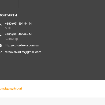
+380 (95) 494-54-44
МТС
+380 (98) 494-84-44
КиївСтар
http://colordekor.com.ua
ternovoivadim@gmail.com
конфіденційності