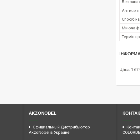
Без запа
Антисепт
Спосіб н
Миюча ф
Термін п
ІНФОРМА
Ціна:
1 674
AKZONOBEL
КОНТА
Официальный Дистрибьютор
Контак
AkzoNobel в Украине
COLORD