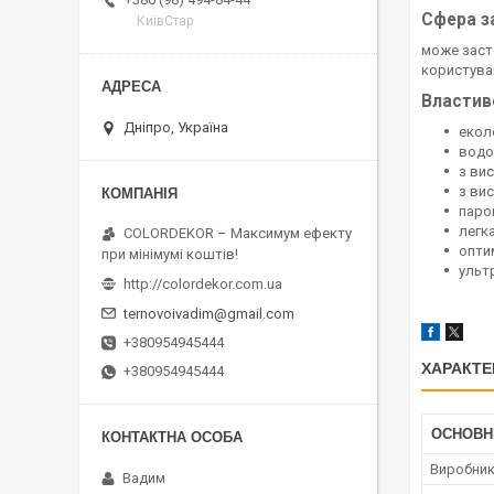
Сфера з
КиївСтар
може засто
користува
Властив
Дніпро, Україна
екол
водо
з ви
з ви
паро
легк
COLORDEKOR – Максимум ефекту
опти
при мінімумі коштів!
ульт
http://colordekor.com.ua
ternovoivadim@gmail.com
+380954945444
ХАРАКТЕ
+380954945444
ОСНОВН
Виробни
Вадим