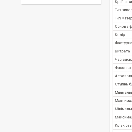
Країна в
Тип вико
Тип мате
Основа 
Колір
Фактурна
Витрата
Час виси
Фасовка 
Аерозол
Ступінь б
Мінімаль
Максимал
Мінімаль
Максимал
Кількіст