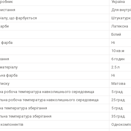
иробник
Україна
ристання
Для внутрі
ріалу, що фарбується
Штукатурка
фарби
Латексна
Білий
 фарба
Ні
10 кв.м
хання
6 годин
матеріалу
2.5 л
ьна фарба
Ні
лиску
Матова
на робоча температура навколишнього середовища
5 град.
ьна робоча температура навколишнього середовища
25 град.
на температура зберігання
5 град.
ьна температура зберігання
35 град.
ь компонентів
Однокомп