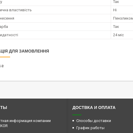
ху
Так
ична властивість
Ні
анесення
Пензликом
арба
Так
ридатності
24 міс
ЦІЯ ДЛЯ ЗАМОВЛЕННЯ
 ₴
КТЫ
ДОСТВКА И ОПЛАТА
тная информация компании
Способы доставки
EKOR
График работы