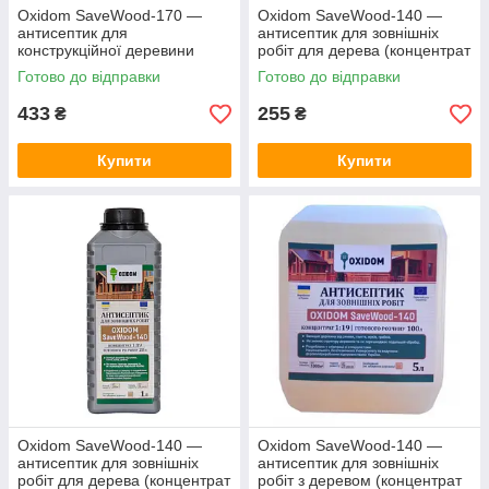
Oxidom SaveWood-170 —
Oxidom SaveWood-140 —
антисептик для
антисептик для зовнішніх
конструкційної деревини
робіт для дерева (концентрат
(концентрат 1:9-1:19) 1 л
1:9-1:19) 0,5 л
Готово до відправки
Готово до відправки
433
255
₴
₴
Купити
Купити
Oxidom SaveWood-140 —
Oxidom SaveWood-140 —
антисептик для зовнішніх
антисептик для зовнішніх
робіт для дерева (концентрат
робіт з деревом (концентрат