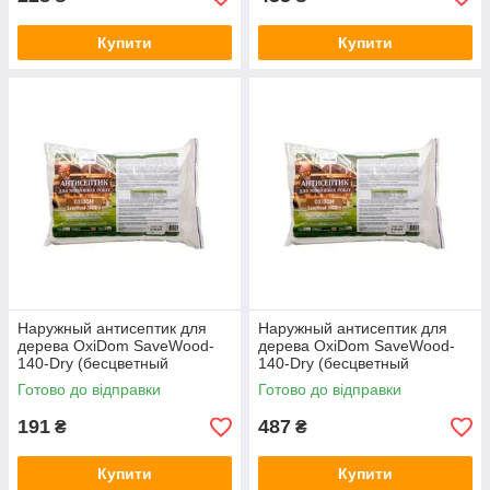
Купити
Купити
Наружный антисептик для
Наружный антисептик для
дерева OxiDom SaveWood-
дерева OxiDom SaveWood-
140-Dry (бесцветный
140-Dry (бесцветный
концентрат 1:19) 1 кг
концентрат 1:19) 3 кг
Готово до відправки
Готово до відправки
191
487
₴
₴
Купити
Купити