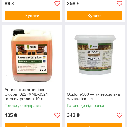
89
258
₴
₴
Купити
Купити
Антисептик-антипірен
Oxidom 922 (XМБ-3324
Oxidom-300 — універсальна
готовий розчин) 10 л
олива-віск 1 л
Готово до відправки
Готово до відправки
435
343
₴
₴