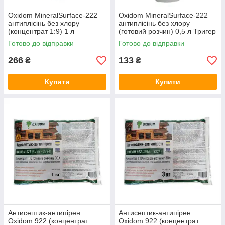
Oxidom MineralSurface-222 —
Oxidom MineralSurface-222 —
антиплісінь без хлору
антиплісінь без хлору
(концентрат 1:9) 1 л
(готовий розчин) 0,5 л Тригер
Готово до відправки
Готово до відправки
266
133
₴
₴
Купити
Купити
Антисептик-антипірен
Антисептик-антипірен
Oxidom 922 (концентрат
Oxidom 922 (концентрат