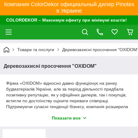
Компания ColorDekor официальный дилер Pinotex
в Украине
COLORDEKOR – Максимум ефекту при мінімумі коштів!
Товари та послуги
Деревозахисні просочення "OXIDOM
Деревозахисні просочення "OXIDOM"
Фірма «OXIDOM» відносно давно функціонує на ринку
будматеріалів України, але за період діяльності придбала
позитивну репутацію, як у офіційних дилерів, так і покупців,
встигли по достоїнству оцінити переваги співпраці.
Підтримуючи сучасні тенденції бізнесу, компанія розширила
можливості продажу.
Показати все
Детальний аналіз існуючого асортименту і представляється
якості на ринку оздоблювальних матеріалів викликав потребу
налагодження випуску препаратів під торговою маркою