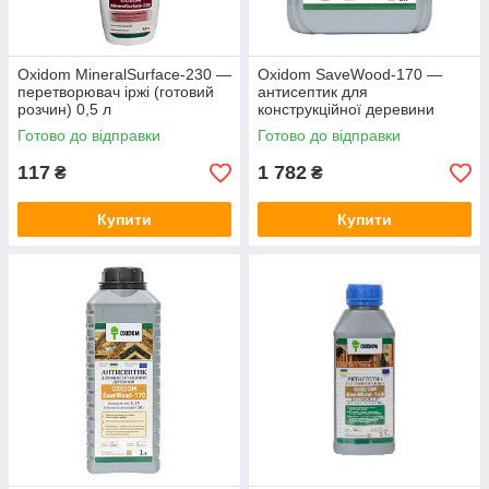
Oxidom MineralSurface-230 —
Oxidom SaveWood-170 —
перетворювач іржі (готовий
антисептик для
розчин) 0,5 л
конструкційної деревини
(концентрат 1:9-1:19) 5 л
Готово до відправки
Готово до відправки
117
1 782
₴
₴
Купити
Купити