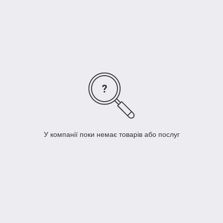
Разбавитель не подходит для использования вместе с
водорастворимыми изделиями и изделиями на базе
нитроцеллюлозного растворителя.
Екологічно чистий продукт є безпечним для вашого здоров'я.
У компанії поки немає товарів або послуг