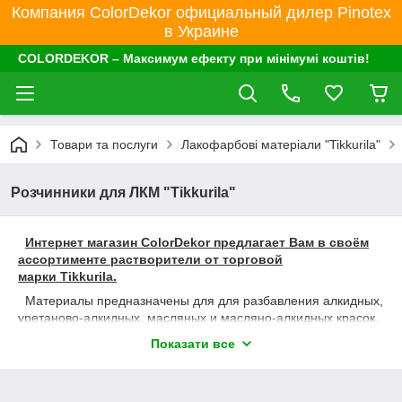
Компания ColorDekor официальный дилер Pinotex
в Украине
COLORDEKOR – Максимум ефекту при мінімумі коштів!
Товари та послуги
Лакофарбові матеріали "Tikkurila"
Розчинники для ЛКМ "Tikkurila"
Интернет магазин ColorDekor предлагает Вам в своём
ассортименте растворители от торговой
марки Tikkurila.
Материалы предназначены для для разбавления алкидных,
уретаново-алкидных, масляных и масляно-алкидных красок,
алкидных лаков и масляных шпаклёвок.
Показати все
Подходит также для очистки малярных принадлежностей и
удаления с загрязненной поверхности пятен масла, жира и
краски.