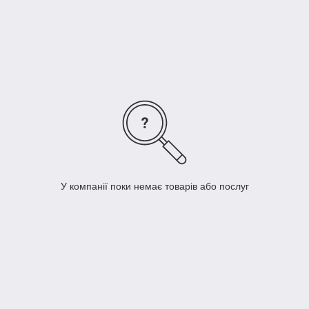
Все материалы тонируются пигментными пастами и
обладают декоративными свойствами!
Екологічно чистий продукт безпечний для вашого здоров'я.
У компанії поки немає товарів або послуг