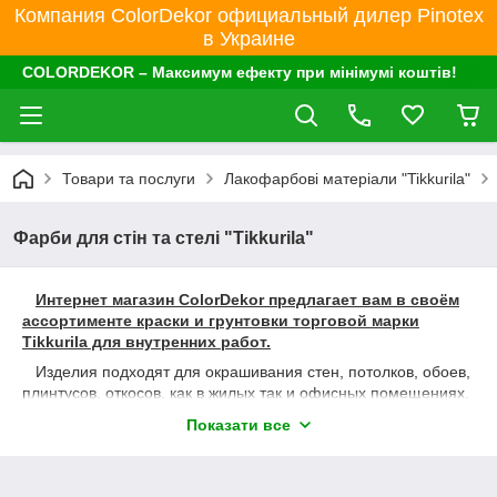
Компания ColorDekor официальный дилер Pinotex
в Украине
COLORDEKOR – Максимум ефекту при мінімумі коштів!
Товари та послуги
Лакофарбові матеріали "Tikkurila"
Фарби для стін та стелі "Tikkurila"
Интернет магазин ColorDekor предлагает вам в своём
ассортименте краски и грунтовки торговой марки
Tikkurila для внутренних работ.
Изделия подходят для окрашивания стен, потолков, обоев,
плинтусов, откосов, как в жилых так и офисных помещениях.
Совместное применение грунтов и красок обеспечит
Показати все
износостойкую к мытью химическими растворами,
заполняющую микротрещины, защитную пленку и
предотвратит появление плесени на поверхности.