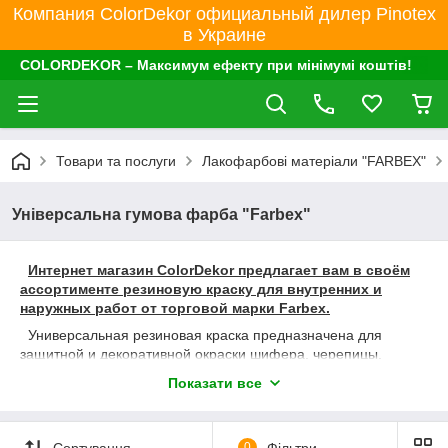
Компания ColorDekor официальный дилер Pinotex
в Украине
COLORDEKOR – Максимум ефекту при мінімумі коштів!
Товари та послуги
Лакофарбові матеріали "FARBEX"
Універсальна гумова фарба "Farbex"
Интернет магазин ColorDekor предлагает вам в своём
ассортименте резиновую краску для внутренних и
наружных работ от торговой марки Farbex.
Универсальная резиновая краска предназначена для
защитной и декоративной окраски шифера, черепицы,
ондулина, оцинкованной стали, алюминия, загрунтованного
Показати все
и незагрунтованного черного металла, профнастила,
асфальта, асбоцемента, бетонных, пено и газобетонных,
кирпичных, оштукатуренных, зашпатлеванных поверхностей,
Сортування
0
Фільтри