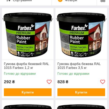
фанеры, ДСП, ЦСП, ДВП, деревянных, гипсокартонных
поверхностей, поверхностей оклеенных обоями.
Підходить для фарбування дахів, цоколів, фасадів будівель,
водостічних труб і жолобів, стін ванних кімнат, цегляних і
кам'яних кладок, коридорів, кухонь, стовпів, огорож і інших
поверхонь. Фарбу можна наносити на поверхні, раніше
пофарбовані алкідними та олійними фарбами.
Гумова фарба бежевий RAL
Гумова фарба бежева RAL
1015 Farbex 1,2 кг
1015 Farbex 3,5 кг
Готово до відправки
Готово до відправки
292
828
₴
₴
Купити
Купити