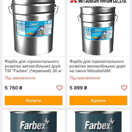
Фарба для горизонтального
Фарба для горизонтального
розмітки автомобільних доріг
розмітки автомобільних доріг
ТМ "Farbex" (Червоний) 30 кг
на смолі MitsubishitM
"Farbex" (Білий) 25 кг
Під замовлення
Під замовлення
5 760
5 899
₴
₴
Купити
Купити