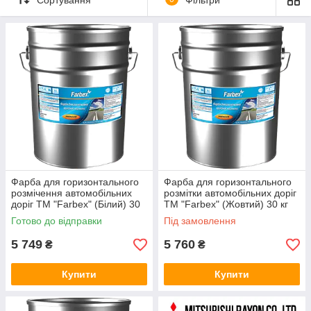
Спільно застосування грунтів і фінішного покриття створює
тонку атмосферостійку і гідрофобну плівку з хорошою
адгезією з базовою поверхнею.
Продукт має морозостійкими і водовідштовхувальні
властивості, легко наноситься і містить активні речовини, що
запобігають ріст водоростей і грибків.
Фарби колерується в широкій колірній гамі завдяки
пігментних паст.
Екологічно чистий продукт є безпечним для вашого здоров'я.
Фарба для горизонтального
Фарба для горизонтального
розмічення автомобільних
розмітки автомобільних доріг
доріг ТМ "Farbex" (Білий) 30
ТМ "Farbex" (Жовтий) 30 кг
кг
Готово до відправки
Під замовлення
5 749
5 760
₴
₴
Купити
Купити