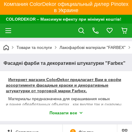
Компания ColorDekor официальный дилер Pinotex
в Украине
COLORDEKOR – Максимум ефекту при мінімумі коштів!
Товари та послуги
Лакофарбові матеріали "FARBEX"
Фасадні фарби та декоративні штукатурки "Farbex"
Интернет магазин ColorDekor предлагает Вам в своём
ассортименте фасадные краски и декоративные
штукатурки от торговой марки Farbex.
Материалы предназначена для окрашивания новых
и ранее обработанных объектах , как внутри так и снаружы.
Подходят для обработки оштукатуренной и бетонной
Показати все
поверхности, цоколей жилых домов, красного и силикатного
кирпича, для использования в теплоизоляционных
комплексных системах.
Сортування
0
Фільтри