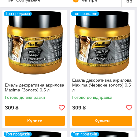
пофарбованих дерев'яних, деревних, загрунтованих
металевих, мінеральних (обштукатурених, бетонних,
Топ продажів
Топ продажів
цементних, цегляних, гіпсових), скляних, пінополістирольних
поверхонь, а також фактурних шпалер.
Емаль декоративна акрилова
Емаль декоративна акрилова
Maxima (Червоне золото) 0.5
Maxima (Золото) 0.5 л
л
Готово до відправки
Готово до відправки
309
309
₴
₴
Купити
Купити
Топ продажів
Топ продажів