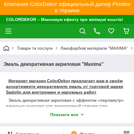
Компания ColorDekor официальный дилер Pinotex
в Украине
COLORDEKOR – Максимум ефекту при мінімумі коштів!
Товари та послуги
Лакофарбові матеріали "MAXIMA"
Эмаль декоративная акриловая "Maxima"
Интернет магазин ColorDekor предлагает вам в своём
ассортименте декоративную эмаль от торговой марки
Sadolin для внутренних и наружных работ
.
Эмаль декоративная акриловая с эффектом «перламутр»
идеально подходит для декоративной отделки стен,
потолков, окон, дверей, мебели, кованных изделий,
Показати все
элементов декора (плинтусов, багетов, лепнины и др.),
творческого оформления различных поверхностей.
Застосовується для фарбування нових і раніше
Сортування
0
Фільтри