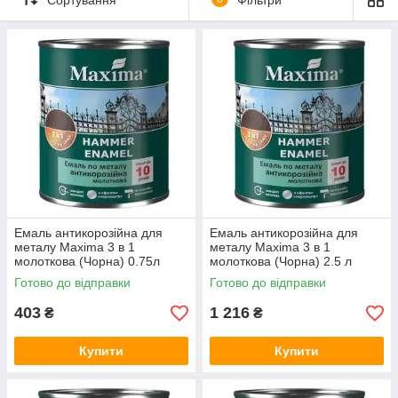
стальных поверхностей, эксплуатирующихся как в атмосферных
условиях, так и внутри помещений.
Кроме того, эмаль может наноситься на бетонные, деревянные
и даже некоторые пластиковые поверхности.
Не годиться молоткова емаль для нанесення на поверхні,
пофарбоване лакофарбовими матеріалами на нітро (НЦ) основі.
Емаль антикорозійна для
Емаль антикорозійна для
металу Maxima 3 в 1
металу Maxima 3 в 1
молоткова (Чорна) 0.75л
молоткова (Чорна) 2.5 л
Готово до відправки
Готово до відправки
403
1 216
₴
₴
Купити
Купити