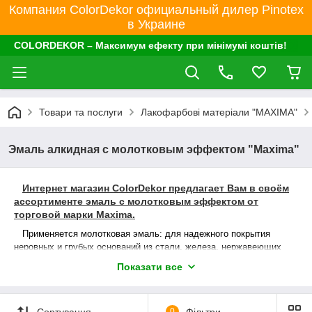
Компания ColorDekor официальный дилер Pinotex
в Украине
COLORDEKOR – Максимум ефекту при мінімумі коштів!
Товари та послуги
Лакофарбові матеріали "MAXIMA"
Эмаль алкидная с молотковым эффектом "Maxima"
Интернет магазин ColorDekor предлагает Вам в своём
ассортименте эмаль с молотковым эффектом от
торговой марки Maxima.
Применяется молотковая эмаль: для надежного покрытия
неровных и грубых оснований из стали, железа, нержавеющих
металлов и дерева, защиты и декоративного окрашивания (или
Показати все
маскирования шероховатых поверхностей) загрунтованных и
незагрунтованных, ржавых (толщина слоя плотно держащейся
ржавчины до 100 мкм), частично прокорродировавших и чистых
Сортування
0
Фільтри