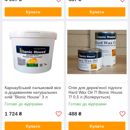
Купити
Купити
Карнаубський пальмовий віск
Олія для дерев'яної підлоги
із додаванням натуральних
Hard Wax Oil ⁇ Bionic House
олій "Bionic House" 3 л
⁇ 0,5 л (Колерується)
Готово до відправки
Готово до відправки
1 724
488
₴
₴
Купити
Купити