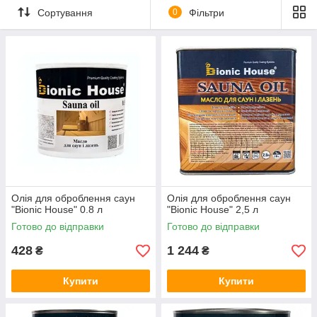
Наша философия:
«Изделия из дерева нуждаются только в
Сортування
0
Фільтри
натуральной биозащите древесины.
Тільки така концепція ставить завдання продовжити термін
служби в житлових будинках без шкоди для їх здоров'я
домочадців».
Олія для оброблення саун
Олія для оброблення саун
"Bionic House" 0.8 л
"Bionic House" 2,5 л
Готово до відправки
Готово до відправки
428
1 244
₴
₴
Купити
Купити