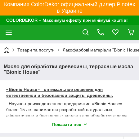
Компания ColorDekor официальный дилер Pinotex
в Украине
COLORDEKOR – Максимум ефекту при мінімумі коштів!
Товари та послуги
Лакофарбові матеріали "Bionic House
Масло для обработки древесины, террасные масла
"Bionic House"
«Bionic House» - оптимальное решение для
естественной и безопасной защиты древесины.
Научно-производственное предприятие «Bionic House»
более 15 лет занимается разработкой натуральных,
эффективных и безвредных средств для обработки дерева.
Наша команда систематически работает над разработкой
Показати все
средств защиты, а также улучшает технические и
эксплуатационные характеристики составов.