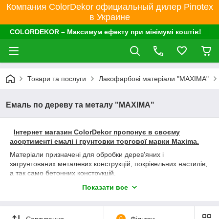
Компания ColorDekor официальный дилер Pinotex
в Украине
COLORDEKOR – Максимум ефекту при мінімумі коштів!
Товари та послуги
Лакофарбові матеріали "MAXIMA"
Емаль по дереву та металу "MAXIMA"
Інтернет магазин ColorDekor пропонує в своєму
асортименті емалі і грунтовки торгової марки Maxima.
Матеріали призначені для обробки дерев'яних і
загрунтованих металевих конструкцій, покрівельних настилів,
а так само бетонних конструкцій.
Фарби володіють хорошою тиксотропностью, покривістістю,
Показати все
зносостійкістю.
Засоби утворюють стійку до миття і атмосферних впливів
кольорову плівку не має їдкого запаху.
Сортування
0
Фільтри