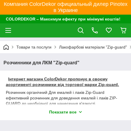
Компания ColorDekor официальный дилер Pinotex
в Украине
COLORDEKOR – Максимум ефекту при мінімумі коштів!
Товари та послуги
Лакофарбові матеріали "Zip-guard"
Розчинники для ЛКМ "Zip-quard"
Інтернет магазин ColorDekor пропонує в своєму
асортименті розчинники від торгової марки Zip-quard.
Розчинник органічний Для емалей і лаків Zip-Guard
ефективний розчинник для доведення емалей і лаків ZIP-
GUARD до необхідної для нанесення в'язкості.
Володіє помірною швидкістю випаровування, що добре
Показати все
позначається на якості плівки.
Також може служити розріджувачем всіх типів алкідних
емалей і лаків.