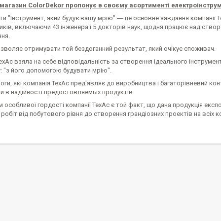
 магазин ColorDekor пропонує в своєму асортименті електроінструме
 "Інструмент, який будує вашу мрію" ― це основне завдання компанії Те
иків, включаючи 43 інженера і 5 докторів наук, щодня працює над ство
ння.
озволяє отримувати той бездоганний результат, який очікує споживач.
ехАс взяла на себе відповідальність за створення ідеального інструме
: "з його допомогою будувати мрію".
оги, які компанія ТехАс пред'являє до виробництва і багаторівневий к
и в надійності предостовляемых продуктів.
особливої гордості компанії ТехАс є той факт, що дана продукція експо
робіт від побутового рівня до створення грандіозних проектів на всіх к