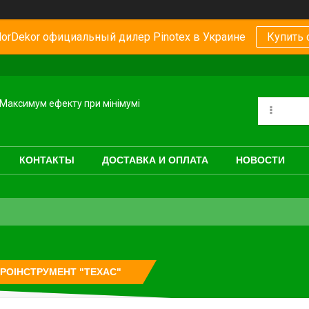
orDekor официальный дилер Pinotex в Украине
Купить 
Максимум ефекту при мінімумі
КОНТАКТЫ
ДОСТАВКА И ОПЛАТА
НОВОСТИ
РОІНСТРУМЕНТ "ТЕХАС"