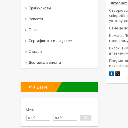
Інтернет
Прайс-листы
Створювати
співробітн
Новости
устаткува
Саме це д
О нас
Команда Т
Сертификаты и лицензии
головному
Високі вим
Отзывы
впевненим
Предметом 
Доставка и оплата
виконання 
ФІЛЬТРИ
Ціна