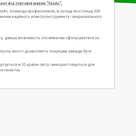
нт від торгової марки "ТехАс".
хАс. Команда професіоналів, в складі якої понад 300
ренням надійного електроінструменту і зварювального
нту, давши можливість споживачам сфокусуватися на
онтроль якості дозволяють покупцям завжди бути
ртується в 32 країни світу і використовується для
онтинентах.