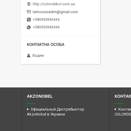
http://colordekor.com.ua
ternovoivadim@gmail.com
+380954945444
+380954945444
Вадим
AKZONOBEL
КОНТА
Официальный Дистрибьютор
Контак
AkzoNobel в Украине
COLORD