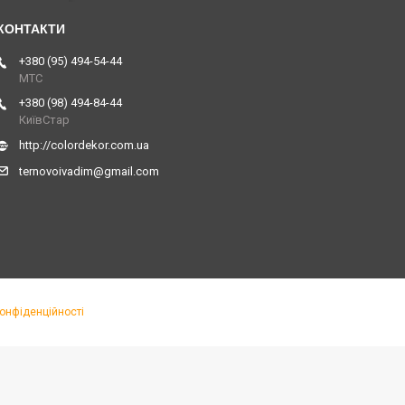
+380 (95) 494-54-44
МТС
+380 (98) 494-84-44
КиївСтар
http://colordekor.com.ua
ternovoivadim@gmail.com
конфіденційності