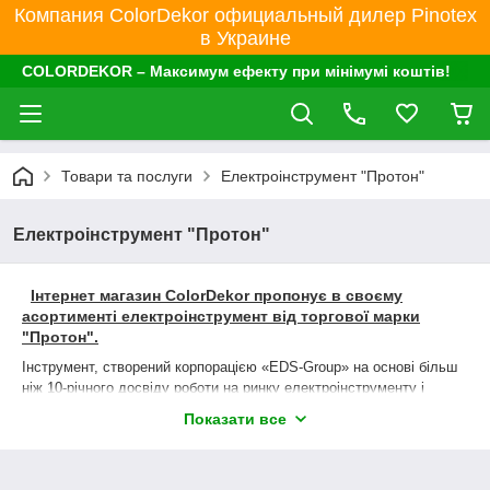
Компания ColorDekor официальный дилер Pinotex
в Украине
COLORDEKOR – Максимум ефекту при мінімумі коштів!
Товари та послуги
Електроінструмент "Протон"
Електроінструмент "Протон"
Інтернет магазин ColorDekor пропонує в своєму
асортименті електроінструмент від торгової марки
"Протон".
Інструмент, створений корпорацією «EDS-Group» на основі більш
ніж 10-річного досвіду роботи на ринку електроінструменту і
садової техніки України.
Показати все
Інструмент ТМ «ПРОТОН®» розрахований як на побутове
використання домашніми майстрами, так і на експлуатацію
майстрами ремонтно-будівельних бригад.