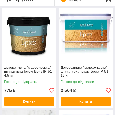
доставка та оплата товару. Насправді високі конкурентні переваги
продукції не можуть не радувати, матеріали для будівництва,
ремонту, оздоблення та декорування приміщень будь-якого
ступеня складності це та дещиця яка зробить ремонт в Вашому
домі чи квартирі приємніше, дасть масу позитивних емоцій, а
професійна консультація наших менеджерів допоможе Вам у
виборі потрібної продукції.
Наш інтернет магазин пропонує Вам придбати в нашому обличчі
не тільки надійного і стабільного партнера, але і друга.
Декоративна "марсельська"
Декоративна "марсельська"
штукатурка Ірком Бриз ІР-51
штукатурка Ірком Бриз ІР-51
4,5 кг
15 кг
Готово до відправки
Готово до відправки
775
2 564
₴
₴
Купити
Купити