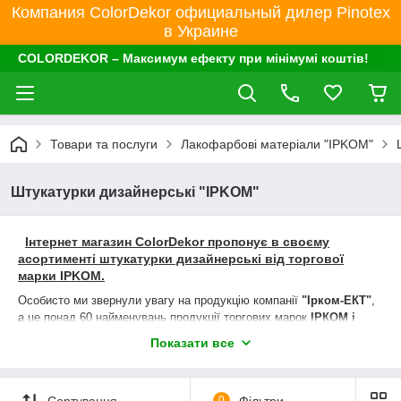
Компания ColorDekor официальный дилер Pinotex
в Украине
COLORDEKOR – Максимум ефекту при мінімумі коштів!
Товари та послуги
Лакофарбові матеріали "IPKOM"
Штукатурки дизайнерські "IPKOM"
Інтернет магазин ColorDekor пропонує в своєму
асортименті штукатурки дизайнерські
від торгової
марки IPKOM.
Особисто ми звернули увагу на продукцію компанії
"Ірком-ЕКТ"
,
а це понад 60 найменувань продукції торгових марок
ІРКОМ і
EcoCristal
. Виробництво екологічно чистої, водорозчинної
Показати все
лакофарбової продукції за цінами, які будуть по кишені будь-
якому покупцеві, до того ж не на шкоду якості товару.
Простота в обігу з лінійкою асортименту, зручність замовлення,
Сортування
0
Фільтри