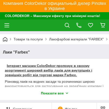
Компания ColorDekor официальный дилер Pinotex
в Украине
COLORDEKOR – Максимум ефекту при мінімумі коштів!
Товари та послуги
Лакофарбові матеріали "FARBEX"
Лаки "Farbex"
Інтернет магазин ColorDekor пропонує в своєму
асортименті широкий вибір лаків для внутрішніх і
зовнішніх робіт від торгові марки Farbex.
Різновид лаків на водних засади та розчинниках широко
використовуються для застосування на дерев'яних коркових і
бетонних підлогах, садових меблів, бань та альтанок, терас і
Показати все
човнів.
Спільне використання ґрунтів і лаків здійснює максимальний
ступінь захисту від стирання,подряпин, а так само впливу
Сортування
0
Фільтри