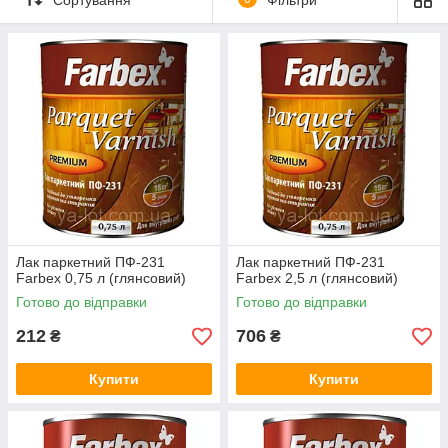
хімікатів, води і бруду.
Компанії займають лідерство серед виробників завдяки
високій якості продукту і використання нових технологій.
Лак паркетний ПФ-231
Лак паркетний ПФ-231
Farbex 0,75 л (глянсовий)
Farbex 2,5 л (глянсовий)
Готово до відправки
Готово до відправки
212
706
₴
₴
Купити
Купити