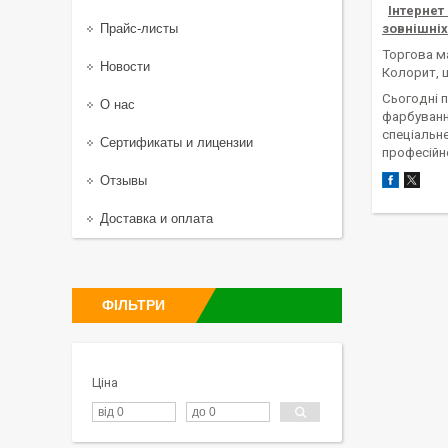
Інтернет
Прайс-листы
зовнішніх
Торгова ма
Новости
Колорит, 
Сьогодні п
О нас
фарбування
спеціальне
Сертификаты и лицензии
професійн
Отзывы
Доставка и оплата
ФІЛЬТРИ
Ціна