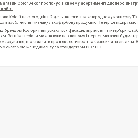
 магазин ColorDekor пропонує в своєму асортименті дисперсійні ґрун
 робіт.
рка Кolorit на сьогоднішній день належить міжнародному концерну Tikku
що виробляло вітчизняну лакофарбову продукцію. Тепер це підприємств
ід брендом Колорит випускаються фасадні, акрилові та інтер'єрні фарб
м. Всі ці матеріали можна купити в нашому інтернет магазині будматер
 маркування, що свідчить про її екологічності та безпеки для людини.
ою системою менеджменту за стандартами ISO 9001.