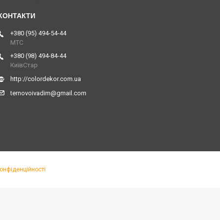
+380 (95) 494-54-44
МТС
+380 (98) 494-84-44
КиївСтар
http://colordekor.com.ua
ternovoivadim@gmail.com
конфіденційності