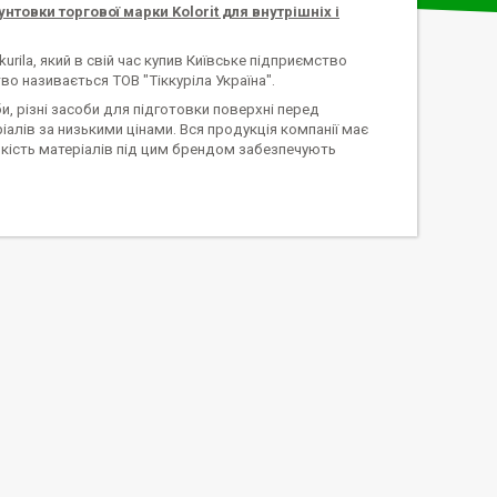
товки торгової марки Kolorit для внутрішніх і
rila, який в свій час купив Київське підприємство
о називається ТОВ "Тіккуріла Україна".
и, різні засоби для підготовки поверхні перед
іалів за низькими цінами. Вся продукція компанії має
 Якість матеріалів під цим брендом забезпечують