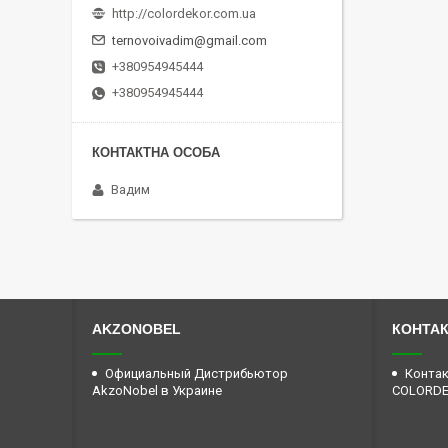
http://colordekor.com.ua
ternovoivadim@gmail.com
+380954945444
+380954945444
Вадим
AKZONOBEL
КОНТА
Официальный Дистрибьютор
Контак
AkzoNobel в Украине
COLORD