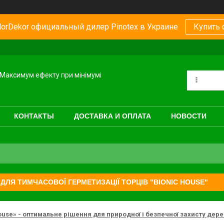
orDekor официальный дилер Pinotex в Украине
Купить 
Максимум ефекту при мінімумі
КОНТАКТЫ
ДОСТАВКА И ОПЛАТА
НОВОСТИ
 ДЛЯ ТИМЧАСОВОЇ ГЕРМЕТИЗАЦІЇ ТОРЦІВ "BIONIC HOUSE"
ouse» - оптимальне рішення для природної і безпечної захисту дер