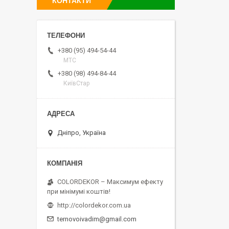
КОНТАКТИ
+380 (95) 494-54-44
МТС
+380 (98) 494-84-44
КиївСтар
Дніпро, Україна
COLORDEKOR – Максимум ефекту
при мінімумі коштів!
http://colordekor.com.ua
ternovoivadim@gmail.com