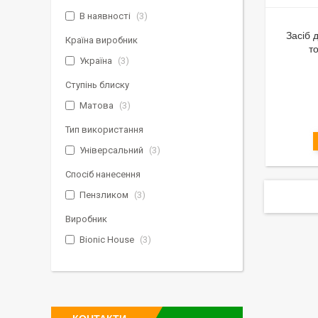
В наявності
3
Засіб 
Країна виробник
то
Україна
3
Ступінь блиску
Матова
3
Тип використання
Універсальний
3
Спосіб нанесення
Пензликом
3
Виробник
Bionic House
3