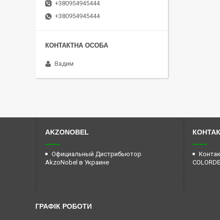
+380954945444
+380954945444
Вадим
AKZONOBEL
КОНТА
Официальный Дистрибьютор
Контак
AkzoNobel в Украине
COLORD
ГРАФІК РОБОТИ