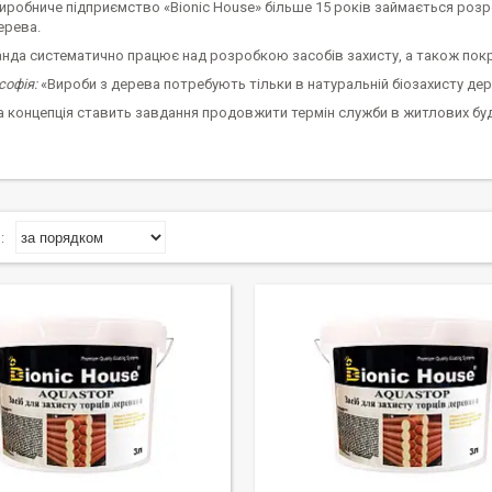
иробниче підприємство «Bionic House» більше 15 років займається розр
ерева.
да систематично працює над розробкою засобів захисту, а також покращ
софія:
«Вироби з дерева потребують тільки в натуральній біозахисту дер
а концепція ставить завдання продовжити термін служби в житлових буд