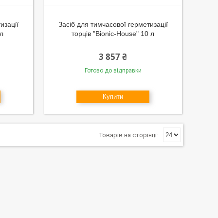
изації
Засіб для тимчасової герметизації
 л
торців "Bionic-House" 10 л
3 857 ₴
Готово до відправки
Купити