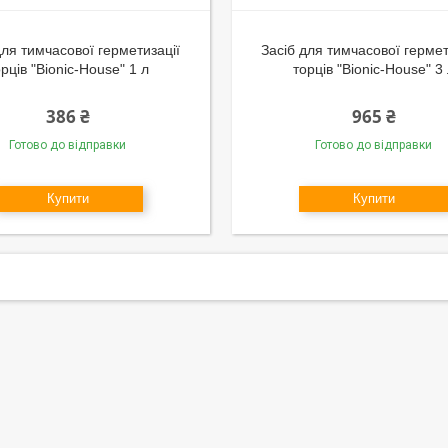
для тимчасової герметизації
Засіб для тимчасової гермет
рців "Bionic-House" 1 л
торців "Bionic-House" 3
386 ₴
965 ₴
Готово до відправки
Готово до відправки
Купити
Купити