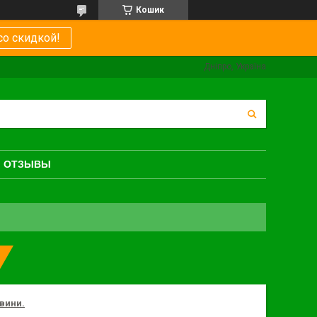
Кошик
со скидкой!
Дніпро, Україна
ОТЗЫВЫ
евини.