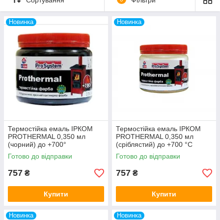
котли, грилі, нагрівачі, вихлопні труби, димарі і т. д.
Емаль кремнийполимерная ІРКОМ PROTHERMAL
Новинка
Новинка
термостійка - володіє антикорозійними властивостями, стійка
до вологи, індустріальних масел.
Термостійка емаль ІРКОМ
Термостійка емаль ІРКОМ
PROTHERMAL 0,350 мл
PROTHERMAL 0,350 мл
(чорний) до +700°
(сріблястий) до +700 °C
Готово до відправки
Готово до відправки
757
757
₴
₴
Купити
Купити
Новинка
Новинка