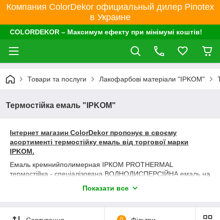
Компания ColorDekor официальный дилер Pinotex
в Украине
COLORDEKOR – Максимум ефекту при мінімумі коштів!
Товари та послуги
Лакофарбові матеріали "IPKOM"
Термостійка емаль "IPKOM"
Інтернет магазин ColorDekor пропонує в своєму
асортименті термостійку емаль від торгової марки
IPKOM.
Емаль кремнийполимерная ІРКОМ PROTHERMAL
термостійка - спеціалізована ВОДНОДИСПЕРСІЙНА емаль на
кремнийполимерной основі для внутрішніх та зовнішніх робіт.
Показати все
Емаль кремнийполимерная ІРКОМ PROTHERMAL
термостійка - застосовується для фарбування металевих
поверхонь, що нагріваються до температури +700 З печі,
Сортування
0
Фільтри