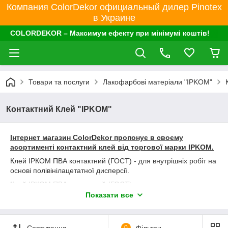
Компания ColorDekor официальный дилер Pinotex
в Украине
COLORDEKOR – Максимум ефекту при мінімумі коштів!
Товари та послуги
Лакофарбові матеріали "IPKOM"
Контактний Клей "IPKOM"
Інтернет магазин ColorDekor пропонує в своєму
асортименті контактний клей від торгової марки IPKOM.
Клей ІРКОМ ПВА контактний (ГОСТ) - для внутрішніх робіт на
основі полівінілацетатної дисперсії.
Клей ІРКОМ ПВА контактний (ГОСТ) - застосовується для
міцного склеювання матеріалів з дерева, шкіри, картону,
Показати все
паперу, лінолеуму на основі, а також для введення в
цементні або крейдяні розчини для поліпшення їх
характеристик.
Сортування
0
Фільтри