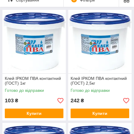
Клей ІРКОМ ПВА контактний (ГОСТ) - розчин молочного
кольору, який після висихання утворює прозору еластичну
плівку з хорошою адгезією до пористих матеріалів.
Клей ІРКОМ ПВА контактний
Клей ІРКОМ ПВА контактний
(ГОСТ) 1кг
(ГОСТ) 2,5кг
Готово до відправки
Готово до відправки
103
242
₴
₴
Купити
Купити