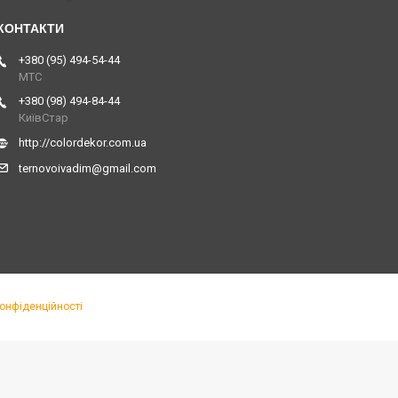
+380 (95) 494-54-44
МТС
+380 (98) 494-84-44
КиївСтар
http://colordekor.com.ua
ternovoivadim@gmail.com
конфіденційності