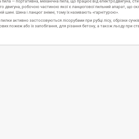
пила — портативна, механічна пила, що працює від електродвигуна, сти
о двигуна, робочою частиною якої є ланцюгової пильний апарат, що скл
ій шині. Шина і ланцюг знімні, тому їх називають «гарнітурою».
пилки активно застосовуються лісорубами при рубці лісу, обрізки сучків,
сових пожеж або їх запобігання, для різання бетону, а також льоду при 