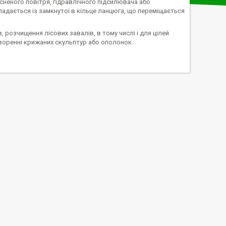
сненого повітря, гідравлічного підсилювача або
адається із замкнутої в кільце ланцюга, що переміщається
 розчищення лісових завалів, в тому числі і для цілей
створенні крижаних скульптур або ополонок.