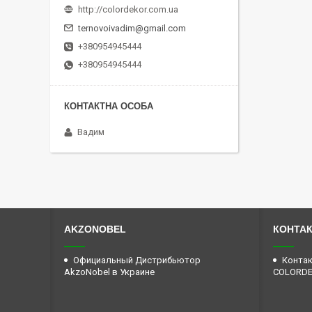
http://colordekor.com.ua
ternovoivadim@gmail.com
+380954945444
+380954945444
Вадим
AKZONOBEL
КОНТА
Официальный Дистрибьютор
Контак
AkzoNobel в Украине
COLORD