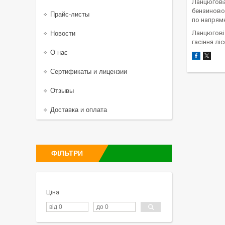
Ланцюгова 
бензиновог
Прайс-листы
по напрямн
Ланцюгові 
Новости
гасіння лі
О нас
Сертификаты и лицензии
Отзывы
Доставка и оплата
ФІЛЬТРИ
Ціна