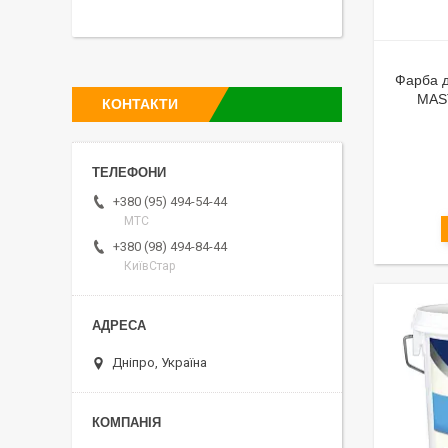
Фарба д
MAST
КОНТАКТИ
+380 (95) 494-54-44
МТС
+380 (98) 494-84-44
КиївСтар
Дніпро, Україна