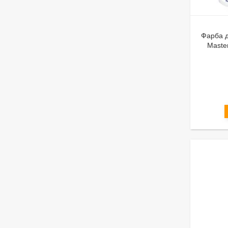
Фарба д
Maste