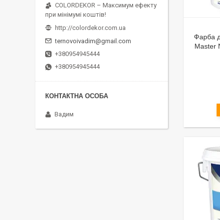
COLORDEKOR – Максимум ефекту
при мінімумі коштів!
http://colordekor.com.ua
Фарба д
ternovoivadim@gmail.com
Master 
+380954945444
+380954945444
Вадим