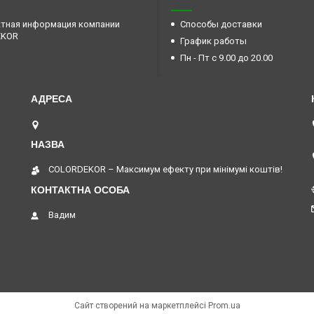
тная информация компании
Способы доставки
EKOR
График работы
Пн - Пт с 9.00 до 20.00
Дніпро, Україна
COLORDEKOR – Максимум ефекту при мінімумі коштів!
Вадим
Сайт створений на маркетплейсі
Prom.ua