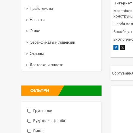
Інтернет
Прайс-листы
Матеріали 
конструкці
Новости
Фарби вол
О нас
Засоби утв
Екологічн
Сертификаты и лицензии
Отзывы
Доставка и оплата
ФІЛЬТРИ
Ґрунтовки
Будівельні фарби
Емалі