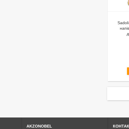
Sadol
напі
д
AKZONOBEL
КОНТА