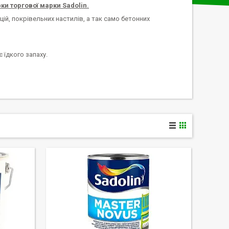
ки торгової марки Sadolin.
ій, покрівельних настилів, а так само бетонних
 їдкого запаху.