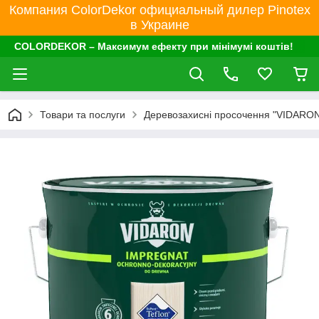
Компания ColorDekor официальный дилер Pinotex
в Украине
COLORDEKOR – Максимум ефекту при мінімумі коштів!
Товари та послуги
Деревозахисні просочення "VIDARO