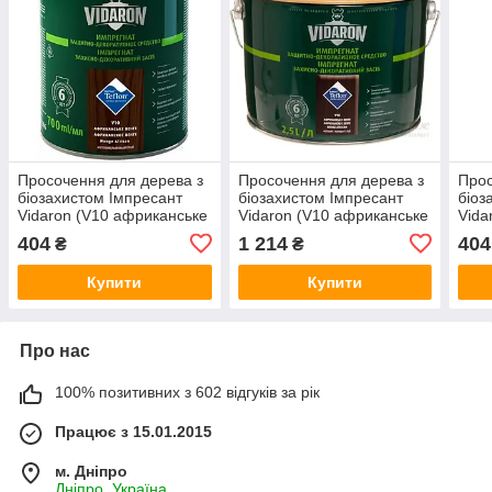
Просочення для дерева з
Просочення для дерева з
Прос
біозахистом Імпресант
біозахистом Імпресант
біоз
Vidaron (V10 африканське
Vidaron (V10 африканське
Vida
венге) 0,7 л
венге) 2,5 л
дуб)
404
1 214
404
₴
₴
Купити
Купити
Про нас
100% позитивних з 602 відгуків за рік
Працює з 15.01.2015
м. Дніпро
Дніпро, Україна