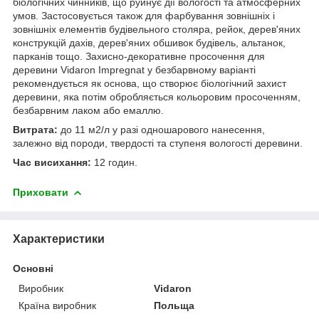
біологічних чинників, що руйнує дії вологості та атмосферних
умов. Застосовується також для фарбування зовнішніх і
зовнішніх елементів будівельного столяра, рейок, дерев'яних
конструкцій дахів, дерев'яних обшивок будівель, альтанок,
парканів тощо. Захисно-декоративне просочення для
деревини Vidaron Impregnat у безбарвному варіанті
рекомендується як основа, що створює біологічний захист
деревини, яка потім обробляється кольоровим просоченням,
безбарвним лаком або емаллю.
Витрата:
до 11 м2/л у разі одношарового нанесення,
залежно від породи, твердості та ступеня вологості деревини.
Час висихання:
12 годин.
Приховати
Характеристики
Основні
Виробник
Vidaron
Країна виробник
Польща