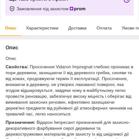
Замовлення під захистом
Опис
Характеристики
Доставка
Оплата
Умови п
Опис
Опис
Свойства:
Просочення Vidaron Impregnat глибоко проникає в
пори деревини, захищаючи її від деревного грибка, синяви та
від комах, продовжуючи термін її експлуатації. Просочення,
вникаючи в деревину, не утворює лакованої поверхні, яка
згодом відшаровується, завдяки чому в майбутньому легко
провести реновацію, забезпечує високу міцність і оберігає від
вимивання захисних речовин, ефективно захищаючи
дерев'яні предмети від руйнівної дії атмосферних чинників на
тривалий час, легко наноситься.
Призначення:
Відарон Імпресант призначений для захисно-
декоративного фарбування сирої деревини та
деревостружкових матеріалів для захисту їх від шкідливої дії