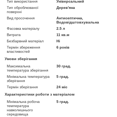
Тип використання
Універсальний
Тип оброблюваної
Дерев'яна
поверхні
Вид просочення
Антисептична,
Водовідштовхувальна
Фасовка матеріалу
2.5 л
Витрата
11 кв.м
Безбарвний матеріал
Ні
Термін збереження
6 років
властивостей
Умови зберігання
Максимальна
30 град.
температура зберігання
Мінімальна температура
5 град.
зберігання
Термін зберігання
24 міс
Характеристики роботи з матеріалом
Мінімальна робоча
5 град.
температура
навколишнього
середовища