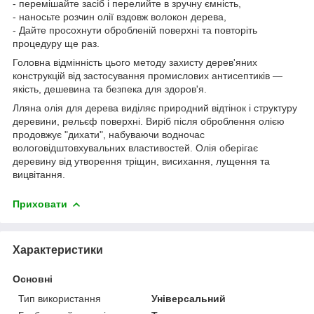
- перемішайте засіб і перелийте в зручну ємність,
- наносьте розчин олії вздовж волокон дерева,
- Дайте просохнути обробленій поверхні та повторіть
процедуру ще раз.
Головна відмінність цього методу захисту дерев'яних
конструкцій від застосування промислових антисептиків —
якість, дешевина та безпека для здоров'я.
Лляна олія для дерева виділяє природний відтінок і структуру
деревини, рельєф поверхні. Виріб після оброблення олією
продовжує "дихати", набуваючи водночас
вологовідштовхувальних властивостей. Олія оберігає
деревину від утворення тріщин, висихання, лущення та
вицвітання.
Приховати
Характеристики
Основні
Тип використання
Універсальний