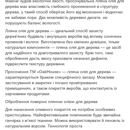
Маючи чудові екологічні якості, просочувальна лляна олія для
дерева має властивість глибокого проникнення в структуру
дерева, у такий спосіб оберігає його від висихання і водночас
не забиває пори. Дає можливість деревині дихати, не
порушують баланс вологості.
Лляна олія для дерева — ідеальний спосіб захисту
дерев'яних будівель і внутрішніх виробів від впливу сонячних
променів і вологи. Виготовлена без хімічних домішок, тільки
натуральні компоненти — лляна олія для дерева — це засіб
для надійного та довготривалого захисту. Крім того, таке
оброблення дасть змогу приховати незначні дефекти,
підкреслити текстуру деревини.
Просочення ТМ «OakHouse» — лляна олія для дерева —
характеризується браком специфічного запаху. Можливе
застосування в закритих і погано провітрюваних
приміщеннях, а також покриття виробів, що контактують із
харчовими продуктами.
Оброблення поверхні лляною олією для дерева
Для нанесення оливного покриття не потрібне особливих
пристосувань. Найефективнішим помічником буде звичайна
ганчірка з м'якої тканини. Можна використовувати й пензель із
натуральним ворсом. Технологія проста