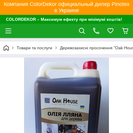
Компания ColorDekor официальный дилер Pinotex
в Украине
COLORDEKOR – Максимум ефекту при мінімумі коштів!
Товари та послуги
Деревозахисні просочення "Oak Hou