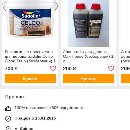
Декоративне просочення
Лляна олія для дерева
Анти
для дерева Sadolin Celco
Oak House (безбарвний) 1
дере
Wood Stain (безбарвний) 1
л
(без
л
розч
700
200
269
₴
₴
Купити
Купити
Про нас
100% позитивних з 606 відгуків за рік
Працює з 15.01.2015
м. Дніпро