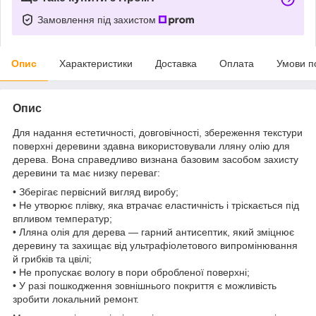
Замовлення під захистом
Опис
Характеристики
Доставка
Оплата
Умови п
Опис
Для надання естетичності, довговічності, збереження текстури
поверхні деревини здавна використовували лляну олію для
дерева. Вона справедливо визнана базовим засобом захисту
деревини та має низку переваг:
• Зберігає первісний вигляд виробу;
• Не утворює плівку, яка втрачає еластичність і тріскається під
впливом температур;
• Лляна олія для дерева — гарний антисептик, який зміцнює
деревину та захищає від ультрафіолетового випромінювання
й грибків та цвілі;
• Не пропускає вологу в пори обробленої поверхні;
• У разі пошкодження зовнішнього покриття є можливість
зробити локальний ремонт.