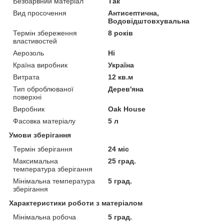
Безбарвний матеріал
Так
Вид просочення
Антисептична,
Водовідштовхувальна
Термін збереження
8 років
властивостей
Аерозоль
Ні
Країна виробник
Україна
Витрата
12 кв.м
Тип оброблюваної
Дерев'яна
поверхні
Виробник
Oak House
Фасовка матеріалу
5 л
Умови зберігання
Термін зберігання
24 міс
Максимальна
25 град.
температура зберігання
Мінімальна температура
5 град.
зберігання
Характеристики роботи з матеріалом
Мінімальна робоча
5 град.