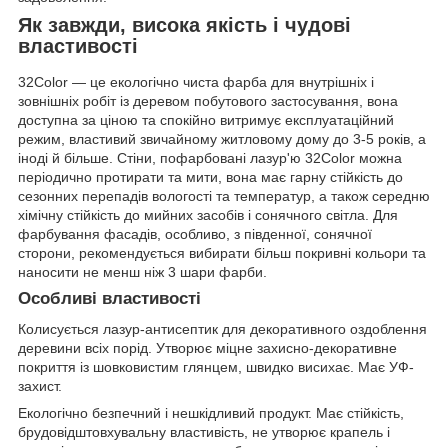
Як завжди, висока якість і чудові
властивості
32Color — це екологічно чиста фарба для внутрішніх і
зовнішніх робіт із деревом побутового застосування, вона
доступна за ціною та спокійно витримує експлуатаційний
режим, властивий звичайному житловому дому до 3-5 років, а
іноді й більше. Стіни, пофарбовані лазур'ю 32Color можна
періодично протирати та мити, вона має гарну стійкість до
сезонних перепадів вологості та температур, а також середню
хімічну стійкість до мийних засобів і сонячного світла. Для
фарбування фасадів, особливо, з південної, сонячної
сторони, рекомендується вибирати більш покривні кольори та
наносити не менш ніж 3 шари фарби.
Особливі властивості
Колисується лазур-антисептик для декоративного оздоблення
деревини всіх порід. Утворює міцне захисно-декоративне
покриття із шовковистим глянцем, швидко висихає. Має УФ-
захист.
Екологічно безпечний і нешкідливий продукт. Має стійкість,
брудовідштовхувальну властивість, не утворює крапель і