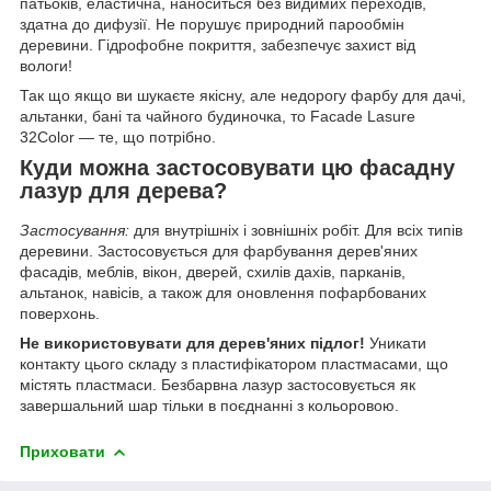
патьоків, еластична, наноситься без видимих переходів,
здатна до дифузії. Не порушує природний парообмін
деревини. Гідрофобне покриття, забезпечує захист від
вологи!
Так що якщо ви шукаєте якісну, але недорогу фарбу для дачі,
альтанки, бані та чайного будиночка, то Facade Lasurе
32Color — те, що потрібно.
Куди можна застосовувати цю фасадну
лазур для дерева?
Застосування:
для внутрішніх і зовнішніх робіт. Для всіх типів
деревини. Застосовується для фарбування дерев'яних
фасадів, меблів, вікон, дверей, схилів дахів, парканів,
альтанок, навісів, а також для оновлення пофарбованих
поверхонь.
Не використовувати для дерев'яних підлог!
Уникати
контакту цього складу з пластифікатором пластмасами, що
містять пластмаси. Безбарвна лазур застосовується як
завершальний шар тільки в поєднанні з кольоровою.
Приховати