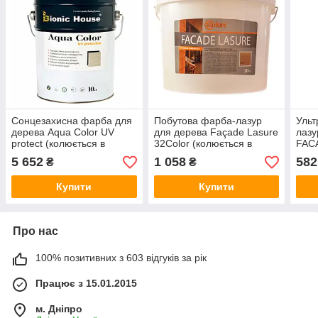
Сонцезахисна фарба для
Побутова фарба-лазур
Ульт
дерева Aqua Color UV
для дерева Façade Lasure
лазу
protect (колюється в
32Color (колюється в
FACA
кольорі) 10 л
кольорі) 2,5 л
коль
5 652
1 058
582
₴
₴
Купити
Купити
Про нас
100% позитивних з 603 відгуків за рік
Працює з 15.01.2015
м. Дніпро