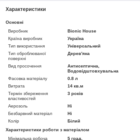
Характеристики
Основні
Виробник
Bionic House
Країна виробник
Україна
Тип використання
Універсальний
Тип оброблюваної
Дерев'яна
поверхні
Вид просочення
Антисептична,
Водовідштовхувальна
Фасовка матеріалу
0.8 л
Витрата
14 кв.м
Термін збереження
3 років
властивостей
Аерозоль
Ні
Безбарвний матеріал
Ні
Колір
Білий
Характеристики роботи з матеріалом
Мінімальна робоча
5 град.