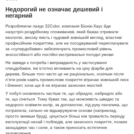
Недорогий не означає дешевий і
негарний
Розробляючи лазур 32Color, компанія Біонік-Хаус йде
назустріч роздрібному споживачеві, який бажає отримати
екологію, високу якість і чудовий зовнішній вигляд, властиві
професійним покриттям, але не погоджуваний переплачувати
за «супердобавки» забезпечують промисловий рівень
зносостійкості або постійні екстремальні погодні умови.
Не завжди є потреба і виправданість у застосуванні
спецдобавок, які істотно впливають на ціну фарби для
дерева, більше того часто це не раціонально, оскільки після
п'яти років навіть промислове покриття втрачає зовнішній лиск
і блекнет, хоча ще й не втрачає захисних якостей.
У побуті оновлюють частіше те, що обридло, набридло або
те, що січеться. Тому буває так, що можливість швидко та
недорого освіжити колір, за допомогою, під руку пензлика, що
потрапила, сильно не відшкружуючи основи (наприклад,
просто змивши бруд), цінується більш ніж тривалість періоду
експлуатації нехай і побледів, але захисного покриття, позаяк
заощаджує час і сили, а також приносить естетичне
задоволення.