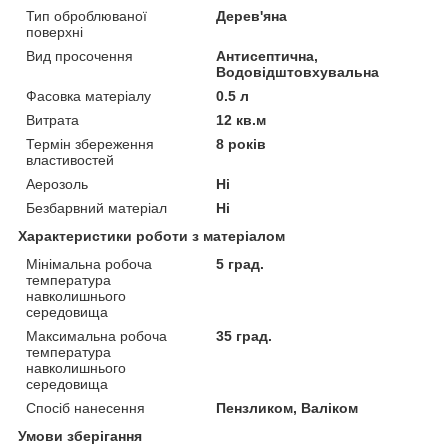
Тип оброблюваної
Дерев'яна
поверхні
Вид просочення
Антисептична,
Водовідштовхувальна
Фасовка матеріалу
0.5 л
Витрата
12 кв.м
Термін збереження
8 років
властивостей
Аерозоль
Ні
Безбарвний матеріал
Ні
Характеристики роботи з матеріалом
Мінімальна робоча
5 град.
температура
навколишнього
середовища
Максимальна робоча
35 град.
температура
навколишнього
середовища
Спосіб нанесення
Пензликом, Валіком
Умови зберігання