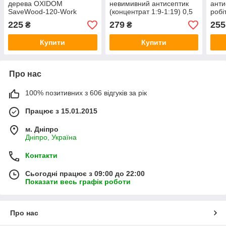
дерева OXIDOM
невимивний антисептик
анти
SaveWood-120-Work
(концентрат 1:9-1:19) 0,5
робі
(готовий розчин) 5 л
кг
(кон
225
279
255
₴
₴
л
Купити
Купити
Про нас
100% позитивних з 606 відгуків за рік
Працює з 15.01.2015
м. Дніпро
Дніпро, Україна
Контакти
Сьогодні працює з 09:00 до 22:00
Показати весь графік роботи
Про нас