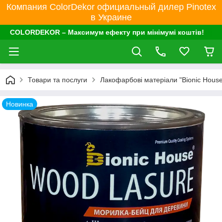
Компания ColorDekor официальный дилер Pinotex
в Украине
COLORDEKOR – Максимум ефекту при мінімумі коштів!
Товари та послуги
Лакофарбові матеріали "Bionic House
Новинка