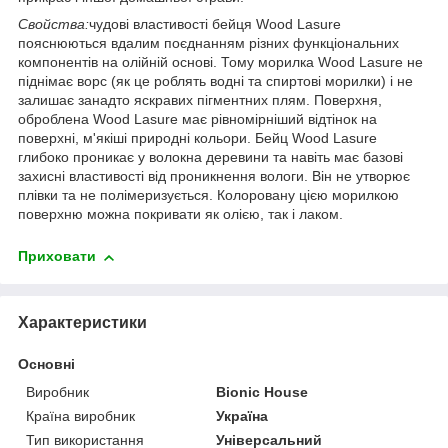
Свойства:
чудові властивості бейця Wood Lasure
пояснюються вдалим поєднанням різних функціональних
компонентів на олійній основі. Тому морилка Wood Lasure не
піднімає ворс (як це роблять водні та спиртові морилки) і не
залишає занадто яскравих пігментних плям. Поверхня,
оброблена Wood Lasure має рівномірніший відтінок на
поверхні, м'якіші природні кольори. Бейц Wood Lasure
глибоко проникає у волокна деревини та навіть має базові
захисні властивості від проникнення вологи. Він не утворює
плівки та не полімеризується. Колоровану цією морилкою
поверхню можна покривати як олією, так і лаком.
Приховати
Характеристики
Основні
Виробник
Bionic House
Країна виробник
Україна
Тип використання
Універсальний