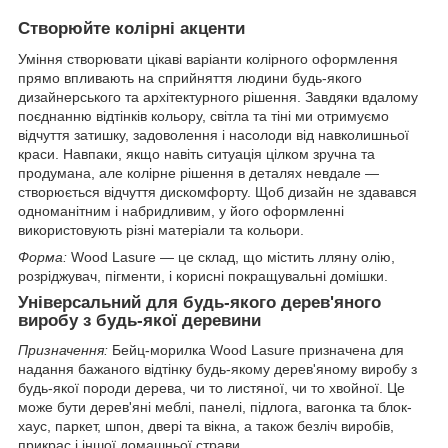
Створюйте колірні акценти
Уміння створювати цікаві варіанти колірного оформлення
прямо впливають на сприйняття людини будь-якого
дизайнерського та архітектурного рішення. Завдяки вдалому
поєднанню відтінків кольору, світла та тіні ми отримуємо
відчуття затишку, задоволення і насолоди від навколишньої
краси. Навпаки, якщо навіть ситуація цілком зручна та
продумана, але колірне рішення в деталях невдале —
створюється відчуття дискомфорту. Щоб дизайн не здавався
одноманітним і набридливим, у його оформленні
використовують різні матеріали та кольори.
Форма:
Wood Lasure — це склад, що містить лляну олію,
розріджувач, пігменти, і корисні покращувальні домішки.
Універсальний для будь-якого дерев'яного
виробу з будь-якої деревини
Призначення:
Бейц-морилка Wood Lasure призначена для
надання бажаного відтінку будь-якому дерев'яному виробу з
будь-якої породи дерева, чи то листяної, чи то хвойної. Це
може бути дерев'яні меблі, панелі, підлога, вагонка та блок-
хаус, паркет, шпон, двері та вікна, а також безліч виробів,
прикрас і іншої домашньої страви.