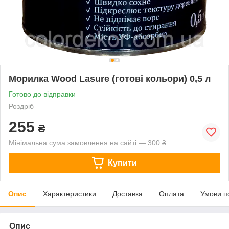
Морилка Wood Lasure (готові кольори) 0,5 л
Готово до відправки
Роздріб
255
₴
Мінімальна сума замовлення на сайті — 300 ₴
Купити
Опис
Характеристики
Доставка
Оплата
Умови п
Опис