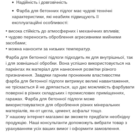
Надійність і довговічність
Фарба для бетонних підлог має чудові технічні
характеристики, які неабияк підвищують її
експлуатаційні особливості:
• висока стійкість до атмосферних і механічних впливів;
• чудово переносить оброблення агресивними мийними
засобами;
• можна наносити за низьких температур.
Фарба для бетонної підлоги підходить як для внутрішньої, так
і для зовнішньої обробки. Вона успішно використовується на
паркінгах як матеріал для нанесення розмітки різного
призначення. Завдяки гарним проникним властивостям
фарба для бетонної підлоги витримує великі навантаження,
не тріскається й не дряпається, що дає можливість фарбувати
поверхні в різних складських і промислових приміщеннях,
гаражах. Фарба для бетонної підлоги може
використовуватися для оброблення різних мінеральних
матеріалів, як-от цегла, цемент, асфальт тощо.
У нашому інтернет-магазині ви зможете придбати необхідну
продукцію. Наші консультанти допоможуть вибрати товар з
урахуванням усіх ваших вимог і оформити замовлення.