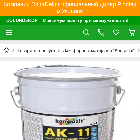
Компания ColorDekor официальный дилер Pinotex
в Украине
COLORDEKOR – Максимум ефекту при мінімумі коштів!
Товари та послуги
Лакофарбові матеріали "Kompozit"