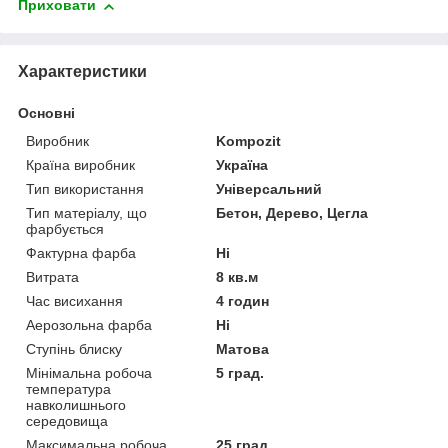
Приховати
Характеристики
Основні
Виробник
Kompozit
Країна виробник
Україна
Тип використання
Універсальний
Тип матеріалу, що
Бетон, Дерево, Цегла
фарбується
Фактурна фарба
Ні
Витрата
8 кв.м
Час висихання
4 годин
Аерозольна фарба
Ні
Ступінь блиску
Матова
Мінімальна робоча
5 град.
температура
навколишнього
середовища
Максимальна робоча
25 град.