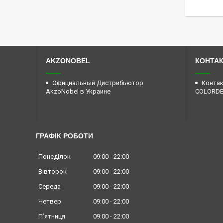
AKZONOBEL
КОНТА
Официальный Дистрибьютор
Контак
AkzoNobel в Украине
COLORD
ГРАФІК РОБОТИ
Понеділок
09:00
22:00
Вівторок
09:00
22:00
Середа
09:00
22:00
Четвер
09:00
22:00
Пʼятниця
09:00
22:00