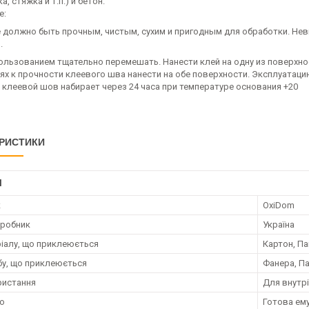
а, стяжка и т.п.) и бетон.
е:
 должно быть прочным, чистым, сухим и пригодным для обработки. Не
.
ользованием тщательно перемешать. Нанести клей на одну из поверхно
ях к прочности клеевого шва нанести на обе поверхности. Эксплуатаци
 клеевой шов набирает через 24 часа при температуре основания +20
РИСТИКИ
І
к
OxiDom
иробник
Україна
ріалу, що приклеюється
Картон, Па
бу, що приклеюється
Фанера, Па
ристання
Для внутрі
ю
Готова ем