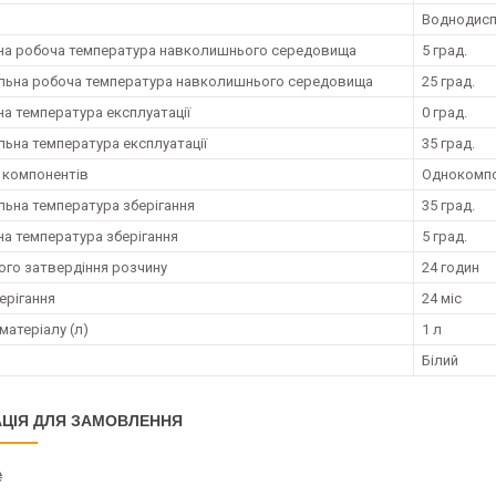
Воднодисп
на робоча температура навколишнього середовища
5 град.
ьна робоча температура навколишнього середовища
25 град.
на температура експлуатації
0 град.
ьна температура експлуатації
35 град.
ь компонентів
Однокомп
ьна температура зберігання
35 град.
на температура зберігання
5 град.
ого затвердіння розчину
24 годин
ерігання
24 міс
матеріалу (л)
1 л
Білий
ЦІЯ ДЛЯ ЗАМОВЛЕННЯ
₴