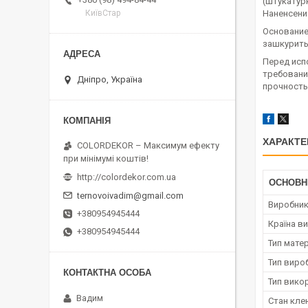
(штукатурк
Наненсени
КиївСтар
Основание
зашкурить
Перед исп
требовани
Дніпро, Україна
прочность
ХАРАКТЕ
COLORDEKOR – Максимум ефекту
при мінімумі коштів!
http://colordekor.com.ua
ОСНОВН
ternovoivadim@gmail.com
Виробни
+380954945444
Країна в
+380954945444
Тип мате
Тип виро
Тип вико
Вадим
Стан кле