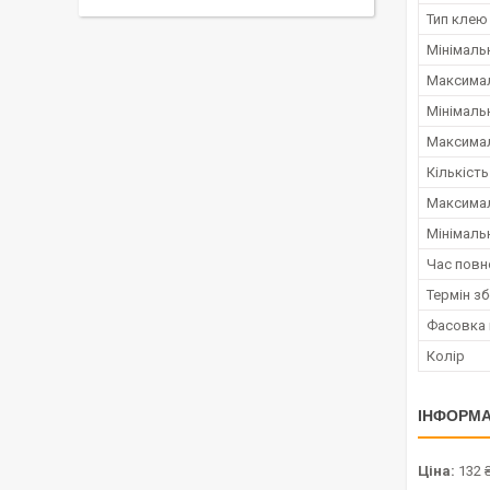
Тип клею
Мінімаль
Максимал
Мінімаль
Максимал
Кількіст
Максимал
Мінімаль
Час повн
Термін зб
Фасовка 
Колір
ІНФОРМА
Ціна:
132 