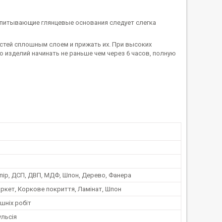
впитывающие глянцевые основания следует слегка
стей сплошным слоем и прижать их. При высоких
ю изделий начинать не раньше чем через 6 часов, полную
пір, ДСП, ДВП, МДФ, Шпон, Дерево, Фанера
ркет, Коркове покриття, Ламінат, Шпон
шніх робіт
ульсія