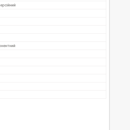
ерсійний
онентний