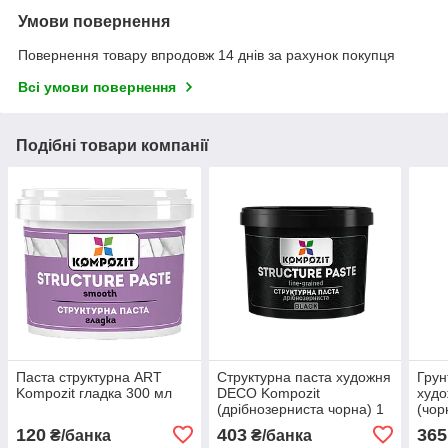
Умови повернення
Повернення товару впродовж 14 днів за рахунок покупця
Всі умови повернення
Подібні товари компанії
Паста структурна ART
Структурна паста художня
Грун
Kompozit гладка 300 мл
DECO Kompozit
худ
(дрібнозерниста чорна) 1
(чор
л
120
403
365
₴/банка
₴/банка