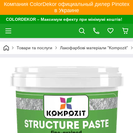
Компания ColorDekor официальный дилер Pinotex
в Украине
COLORDEKOR – Максимум ефекту при мінімумі коштів!
Товари та послуги
Лакофарбові матеріали "Kompozit"