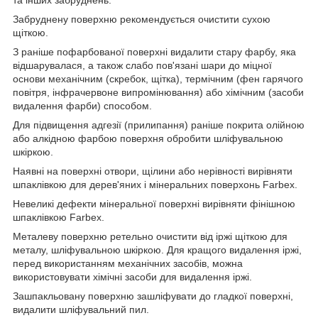
Забруднену поверхню рекомендується очистити сухою
щіткою.
З раніше пофарбованої поверхні видалити стару фарбу, яка
відшарувалася, а також слабо пов'язані шари до міцної
основи механічним (скребок, щітка), термічним (фен гарячого
повітря, інфрачервоне випромінювання) або хімічним (засоби
видалення фарби) способом.
Для підвищення адгезії (прилипання) раніше покрита олійною
або алкідною фарбою поверхня обробити шліфувальною
шкіркою.
Наявні на поверхні отвори, щілини або нерівності вирівняти
шпаклівкою для дерев'яних і мінеральних поверхонь Farbex.
Невеликі дефекти мінеральної поверхні вирівняти фінішною
шпаклівкою Farbex.
Металеву поверхню ретельно очистити від іржі щіткою для
металу, шліфувальною шкіркою. Для кращого видалення іржі,
перед використанням механічних засобів, можна
використовувати хімічні засоби для видалення іржі.
Зашпакльовану поверхню зашліфувати до гладкої поверхні,
видалити шліфувальний пил.