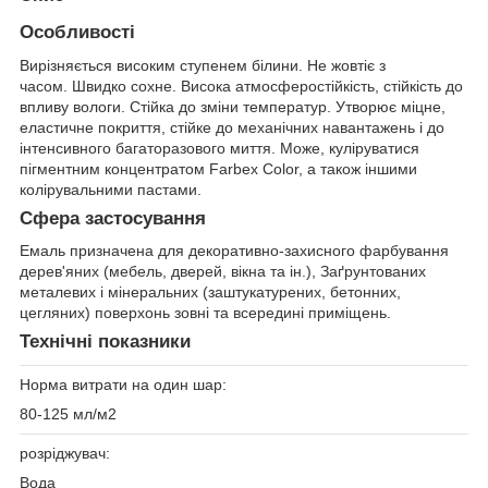
Особливості
Вирізняється високим ступенем білини. Не жовтіє з
часом. Швидко сохне. Висока атмосферостійкість, стійкість до
впливу вологи. Стійка до зміни температур. Утворює міцне,
еластичне покриття, стійке до механічних навантажень і до
інтенсивного багаторазового миття. Може, куліруватися
пігментним концентратом Farbex Color, а також іншими
колірувальними пастами.
Сфера застосування
Емаль призначена для декоративно-захисного фарбування
дерев'яних (мебель, дверей, вікна та ін.), Заґрунтованих
металевих і мінеральних (заштукатурених, бетонних,
цегляних) поверхонь зовні та всередині приміщень.
Технічні показники
Норма витрати на один шар:
80-125 мл/м2
розріджувач:
Вода