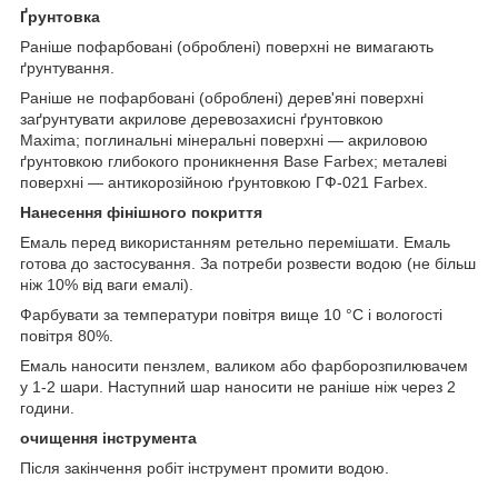
Ґрунтовка
Раніше пофарбовані (оброблені) поверхні не вимагають
ґрунтування.
Раніше не пофарбовані (оброблені) дерев'яні поверхні
заґрунтувати акрилове деревозахисні ґрунтовкою
Maxima; поглинальні мінеральні поверхні — акриловою
ґрунтовкою глибокого проникнення Base Farbex; металеві
поверхні — антикорозійною ґрунтовкою ГФ-021 Farbex.
Нанесення фінішного покриття
Емаль перед використанням ретельно перемішати. Емаль
готова до застосування. За потреби розвести водою (не більш
ніж 10% від ваги емалі).
Фарбувати за температури повітря вище 10 °C і вологості
повітря 80%.
Емаль наносити пензлем, валиком або фарборозпилювачем
у 1-2 шари. Наступний шар наносити не раніше ніж через 2
години.
очищення інструмента
Після закінчення робіт інструмент промити водою.