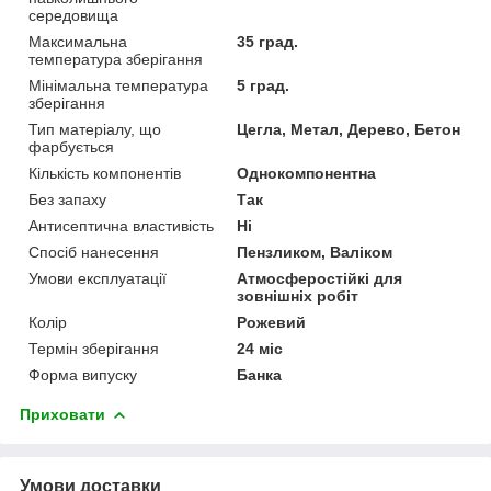
середовища
Максимальна
35 град.
температура зберігання
Мінімальна температура
5 град.
зберігання
Тип матеріалу, що
Цегла, Метал, Дерево, Бетон
фарбується
Кількість компонентів
Однокомпонентна
Без запаху
Так
Антисептична властивість
Ні
Спосіб нанесення
Пензликом, Валіком
Умови експлуатації
Атмосферостійкі для
зовнішніх робіт
Колір
Рожевий
Термін зберігання
24 міс
Форма випуску
Банка
Приховати
Умови доставки