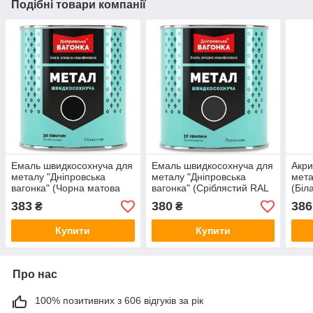
Подібні товари компанії
Емаль швидкосохнуча для
Емаль швидкосохнуча для
Акри
металу "Дніпровська
металу "Дніпровська
мета
вагонка" (Чорна матова
вагонка" (Сріблястий RAL
(Біл
RAL 9005) 0,75 л
9022) 0,75 л
383
380
386
₴
₴
Купити
Купити
Про нас
100% позитивних з 606 відгуків за рік