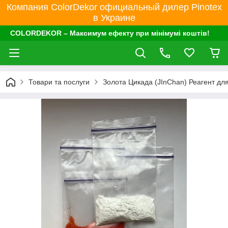
Компания ColorDekor официальный дилер Pinotex
в Украине
COLORDEKOR – Максимум ефекту при мінімумі коштів!
Товари та послуги
Золота Цикада (JInChan) Реагент дл