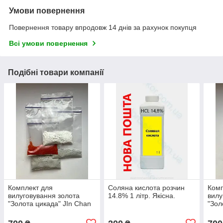
Умови повернення
Повернення товару впродовж 14 днів за рахунок покупця
Всі умови повернення
Подібні товари компанії
Комплект для
Соляна кислота розчин
Комп
вилуговування золота
14.8% 1 літр. Якісна.
вилу
"Золота цикада" JIn Chan
"Зол
на 1 літр
на 1