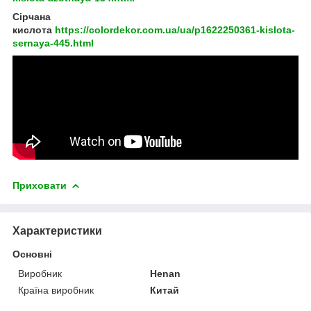
Сірчана
кислота
https://colordekor.com.ua/ua/p1622250361-kislota-
sernaya-445.html
Приховати
Характеристики
Основні
Виробник
Henan
Країна виробник
Китай