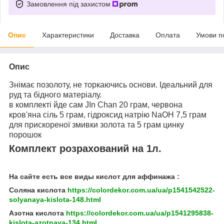
Замовлення під захистом
Опис
Характеристики
Доставка
Оплата
Умови п
Опис
Знімає позолоту, не торкаючись основи. Ідеальний для
руд та бідного матеріалу.
в комплекті йде сам JIn Chan 20 грам, червона
кров'яна сіль 5 грам, гідроксид натрію NaOH 7,5 грам
для прискореної змивки золота та 5 грам цинку
порошок
Комплект розрахований на 1л.
На сайте есть все виды кислот для аффинажа :
Соляна кислота
https://colordekor.com.ua/ua/p1541542522-
solyanaya-kislota-148.html
Азотна кислота
https://colordekor.com.ua/ua/p1541295838-
kislota-azotnaya-134.html