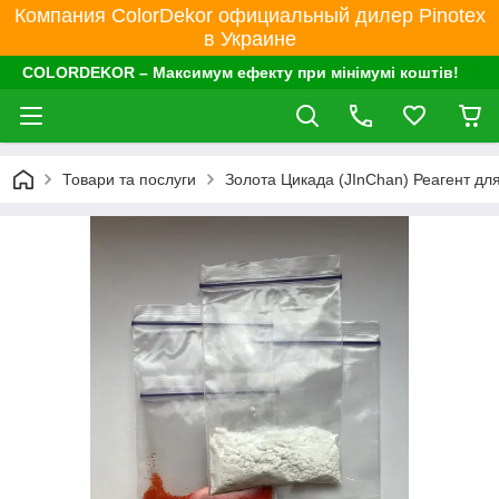
Компания ColorDekor официальный дилер Pinotex
в Украине
COLORDEKOR – Максимум ефекту при мінімумі коштів!
Товари та послуги
Золота Цикада (JInChan) Реагент дл