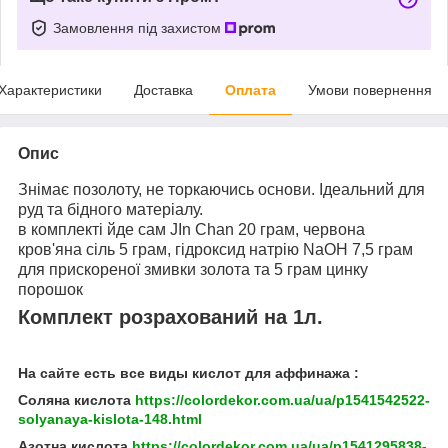
Замовлення під захистом
Характеристики
Доставка
Оплата
Умови повернення
Опис
Знімає позолоту, не торкаючись основи. Ідеальний для
руд та бідного матеріалу.
в комплекті йде сам JIn Chan 20 грам, червона
кров'яна сіль 5 грам, гідроксид натрію NaOH 7,5 грам
для прискореної змивки золота та 5 грам цинку
порошок
Комплект розрахований на 1л.
На сайте есть все виды кислот для аффинажа :
Соляна кислота
https://colordekor.com.ua/ua/p1541542522-
solyanaya-kislota-148.html
Азотна кислота
https://colordekor.com.ua/ua/p1541295838-