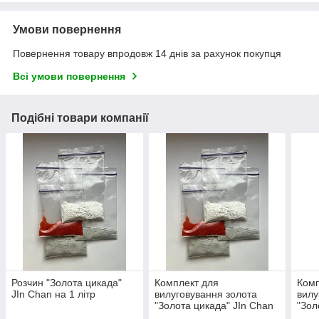
Умови повернення
Повернення товару впродовж 14 днів за рахунок покупця
Всі умови повернення
Подібні товари компанії
Розчин "Золота цикада"
Комплект для
Комп
JIn Chan на 1 літр
вилуговування золота
вилу
"Золота цикада" JIn Chan
"Зол
на 1 літр
на 2