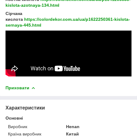
kislota-azotnaya-134.html
Сірчана
кислота
https://colordekor.com.ua/ua/p1622250361-kislota-
sernaya-445.html
Приховати
Характеристики
Основні
Виробник
Henan
Країна виробник
Китай