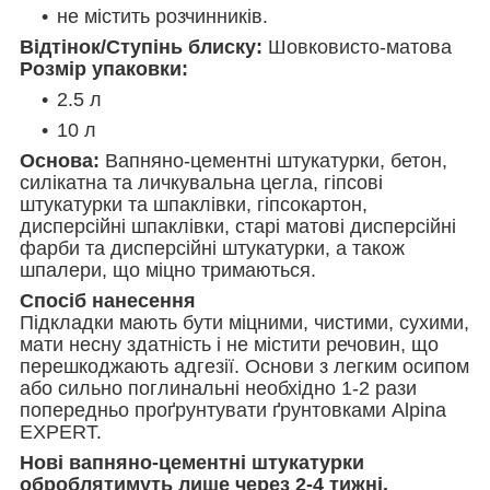
не містить розчинників.
Відтінок/Ступінь блиску:
Шовковисто-матова
Розмір упаковки:
2.5 л
10 л
Основа:
Вапняно-цементні штукатурки, бетон,
силікатна та личкувальна цегла, гіпсові
штукатурки та шпаклівки, гіпсокартон,
дисперсійні шпаклівки, старі матові дисперсійні
фарби та дисперсійні штукатурки, а також
шпалери, що міцно тримаються.
Спосіб нанесення
Підкладки мають бути міцними, чистими, сухими,
мати несну здатність і не містити речовин, що
перешкоджають адгезії. Основи з легким осипом
або сильно поглинальні необхідно 1-2 рази
попередньо проґрунтувати ґрунтовками Alpina
EXPERT.
Нові вапняно-цементні штукатурки
оброблятимуть лише через 2-4 тижні.