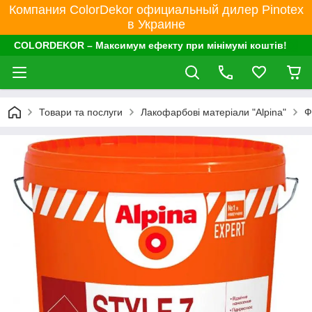
Компания ColorDekor официальный дилер Pinotex
в Украине
COLORDEKOR – Максимум ефекту при мінімумі коштів!
Товари та послуги
Лакофарбові матеріали "Alpina"
Ф