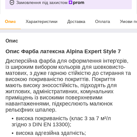
Замовлення під захистом
Опис
Характеристики
Доставка
Оплата
Умови п
Опис
Опис Фарба латексна Alpina Expert Style 7
Дисперсійна фарба для оформлення інтер'єрів,
із широким вибором кольорів для шовковисто-
матових, з дуже гарною стійкістю до стирання та
високою покриваністю покриттів. Покриття
мають високу зносостійкість, підходять для
житлових, адміністративних, комунальних
приміщень із високими поверхневими
навантаженнями, підкреслюють малюнок
рельєфних шпалер.
висока покриваність (клас 3 за 7 м²/л
згідно з DIN EN 13300);
висока адгезійна здатність;