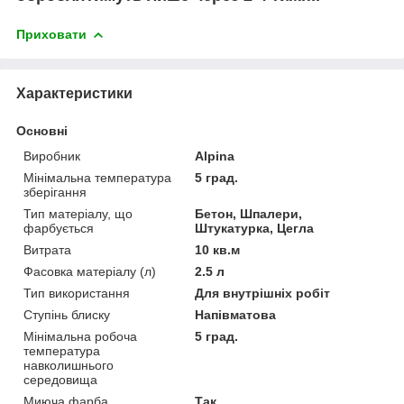
Приховати
Характеристики
Основні
Виробник
Alpina
Мінімальна температура
5 град.
зберігання
Тип матеріалу, що
Бетон, Шпалери,
фарбується
Штукатурка, Цегла
Витрата
10 кв.м
Фасовка матеріалу (л)
2.5 л
Тип використання
Для внутрішніх робіт
Ступінь блиску
Напівматова
Мінімальна робоча
5 град.
температура
навколишнього
середовища
Миюча фарба
Так