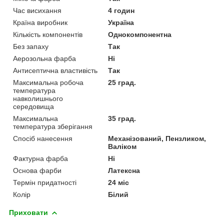
Час висихання
4 годин
Країна виробник
Україна
Кількість компонентів
Однокомпонентна
Без запаху
Так
Аерозольна фарба
Ні
Антисептична властивість
Так
Максимальна робоча
25 град.
температура
навколишнього
середовища
Максимальна
35 град.
температура зберігання
Спосіб нанесення
Механізований, Пензликом,
Валіком
Фактурна фарба
Ні
Основа фарби
Латексна
Термін придатності
24 міс
Колір
Білий
Приховати