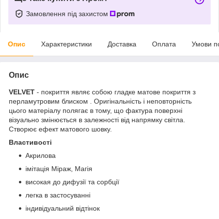
Замовлення під захистом
Опис
Характеристики
Доставка
Оплата
Умови п
Опис
VELVET
- покриття являє собою гладке матове покриття з
перламутровим блиском . Оригінальність і неповторність
цього матеріалу полягає в тому, що фактура поверхні
візуально змінюється в залежності від напрямку світла.
Створює ефект матового шовку.
Властивості
Акрилова
імітація Міраж, Магія
високая до дифузії та сорбції
легка в застосуванні
індивідуальний відтінок