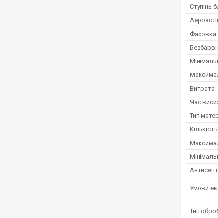
Ступінь б
Аерозол
Фасовка 
Безбарвн
Мінімаль
Максимал
Витрата
Час виси
Тип мате
Кількіст
Максимал
Мінімаль
Антисепт
Умови ек
Тип обро