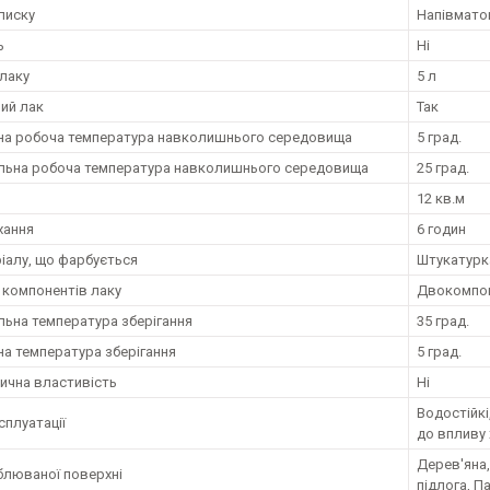
лиску
Напівмато
ь
Ні
лаку
5 л
ий лак
Так
на робоча температура навколишнього середовища
5 град.
ьна робоча температура навколишнього середовища
25 град.
12 кв.м
хання
6 годин
ріалу, що фарбується
Штукатурка
ь компонентів лаку
Двокомпо
ьна температура зберігання
35 град.
на температура зберігання
5 град.
ична властивість
Ні
Водостійкі
сплуатації
до впливу 
Дерев'яна
блюваної поверхні
підлога, П