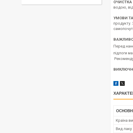
ОЧИСТКА 
водою, від
УМОВИ ТА
продукту. 
самопочут
ВАЖЛИВО
Перед нане
підлоги ма
Рекомендує
ВИКЛЮЧН
ХАРАКТЕ
ОСНОВН
Країна в
Вид лаку