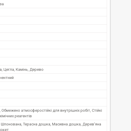
ва
, Цегла, Камінь, Дерево
нентний
, Обмежено атмосферостійкі для внутрішніх робіт, Стійкі
хімічних реагентів
, Шпонована, Терасна дошка, Масивна дошка, Дерев'яна
аркет