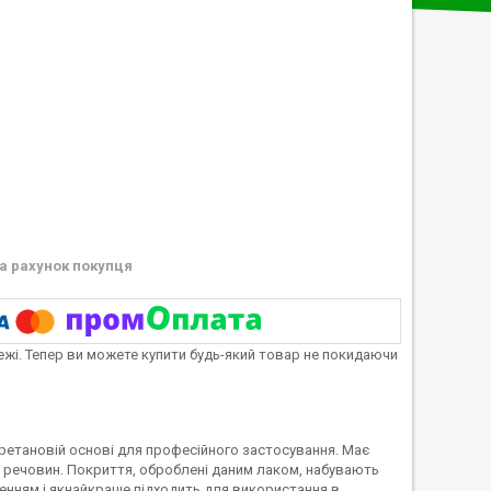
а рахунок покупця
тежі. Тепер ви можете купити будь-який товар не покидаючи
ретановій основі для професійного застосування. Має
их речовин. Покриття, оброблені даним лаком, набувають
енням і якнайкраще підходить для використання в