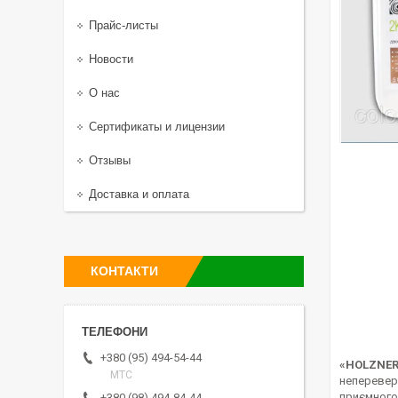
Прайс-листы
Новости
О нас
Сертификаты и лицензии
Отзывы
Доставка и оплата
КОНТАКТИ
+380 (95) 494-54-44
«HOLZNER 
МТС
непереверш
приємного
+380 (98) 494-84-44