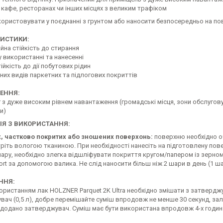
 кафе, ресторанах чи інших місцях з великим трафіком
ористовувати у поєднанні з грунтом або наносити безпосередньо на по
РИСТИКИ:
йна стійкість до стирання
у використанні та нанесенні
тійкість до дії побутових рідин
зних видів паркетних та підлогових покриттів
ЕННЯ:
 з дуже високим рівнем навантаження (громадські місця, зони обслуговув
и)
ІЯ З ВИКОРИСТАННЯ:
, частково покритих або зношених поверхонь:
поверхню необхідно о
тріть вологою тканиною. При необхідності нанесіть на підготовлену пове
ару, необхідно злегка відшліфувати покриття кругом/папером із зерном
port за допомогою валика. Не слід наносити більш ніж 2 шари в день (1 ша
ННЯ:
ристанням лак HOLZNER Parquet 2K Ultra необхідно змішати з затверджу
ач (0,5 л), добре перемішайте суміш впродовж не менше 30 секунд, зали
о додано затверджувач. Суміш має бути використана впродовж 4-х годин