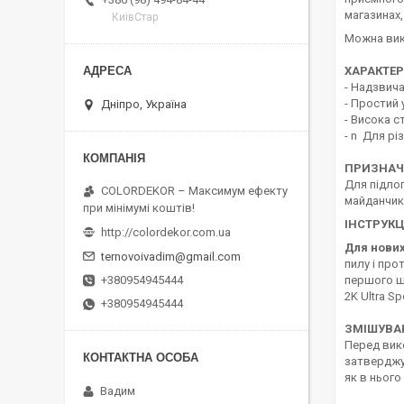
магазинах,
КиївСтар
Можна вик
ХАРАКТЕ
- Надзвича
- Простий 
Дніпро, Україна
- Висока с
- n Для рі
ПРИЗНАЧ
Для підлог
COLORDEKOR – Максимум ефекту
майданчик
при мінімумі коштів!
ІНСТРУКЦ
http://colordekor.com.ua
Для нових
ternovoivadim@gmail.com
пилу і про
першого ш
+380954945444
2K Ultra S
+380954945444
ЗМІШУВА
Перед вико
затверджув
як в ньог
Вадим