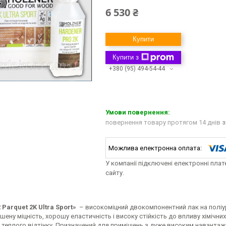
6 530 ₴
Купити
Купити з
+380 (95) 494-54-44
повернення товару протягом 14 днів
з
У компанії підключені електронні пла
сайту.
Parquet 2K Ultra Sport»
­– високоміцний двокомпонентний лак на поліу
ену міцність, хорошу еластичність і високу стійкість до впливу хімічн
 теплого відтінку. Призначений для приміщень з дуже високим навантаж