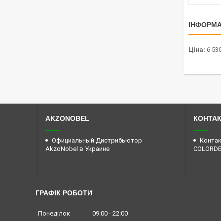
ІНФОРМА
Ціна:
6 530
AKZONOBEL
КОНТА
Официальный Дистрибьютор
Контак
AkzoNobel в Украине
COLORD
ГРАФІК РОБОТИ
Понеділок
09:00
22:00