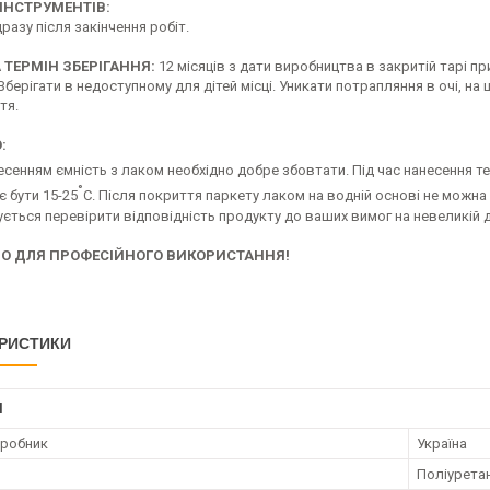
ІНСТРУМЕНТІВ:
разу після закінчення робіт.
 ТЕРМІН ЗБЕРІГАННЯ:
12 місяців з дати виробництва в закритій тарі п
Зберігати в недоступному для дітей місці. Уникати потрапляння в очі, на 
тя.
:
сенням ємність з лаком необхідно добре збовтати. Під час нанесення т
°
є бути 15-25
С. Після покриття паркету лаком на водній основі не можна
ться перевірити відповідність продукту до ваших вимог на невеликій ді
О ДЛЯ ПРОФЕСІЙНОГО ВИКОРИСТАННЯ!
РИСТИКИ
І
иробник
Україна
Поліурета