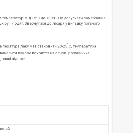
ри температурі від +5°С до +30°С. Не допускати замерзання
шкіру чи одяг. Звернутися до лікаря у випадку поганого
°
емпература лаку має становити 20-25
С, температура
 наносити лакове покриття на основі розчинника.
лянці підлоги.
новий