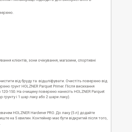
верхню.
ання клієнтів, зони очікування, магазини, спортивні
чистити від бруду та відшліфувати. Очистіть поверхню від
рхню грунт HOLZNER Parquet Primer. Після висихання
 120-150. На очищену поверхню нанесіть HOLZNER Parquet
р грунту і 1 шар лаку або 2 шари лаку).
вачем HOLZNER Hardener PRO. До лаку (5 л) додайте
ште на 5 хвилин. Контейнер має бути відкритий після того,
.