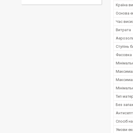
Країна в
Основа е
Час виси
Витрата
Аерозол
Ступінь б
Фасовка 
Мінімаль
Максимал
Максимал
Мінімаль
Тип мате
Без запа
Антисепт
Спосіб н
Умови ек