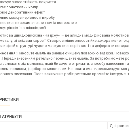
зпечує зносостійкість покриття
ігає початковий колір
рює декоративний ефект
ально маскує нерівності виробу
зняється високим зчепленням із поверхнею
нутрішніх і зовнішніх робіт
откова швидковисихна «На іржу» — це алкідна модифікована молоткова
 металу, зі слідами корозії. Створює міцне зносостійке декоративне по
льєфній структурі чудово маскуються нерівності та деферекти поверхні,
несення:
Наносьте емаль на раніше очищену поверхню від іржі. Поверх
и. Перед нанесенням ретельно перемішайте емаль. За потреби можете р
а залежить від малюнка, який Ви хочете отримати, способу нанесення 
злем, валиком, фарборозпилювачем. Наносити емаль рекомендується у 
повного висихання. Після закінчення робіт ретельно промийте інструме
РИСТИКИ
І АТРИБУТИ
к
Дніпровсь