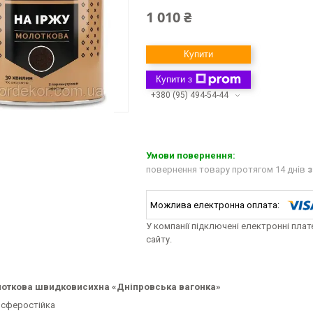
1 010 ₴
Купити
Купити з
+380 (95) 494-54-44
повернення товару протягом 14 днів
з
У компанії підключені електронні пла
сайту.
лоткова швидковисихна «Дніпровська вагонка»
сферостійка