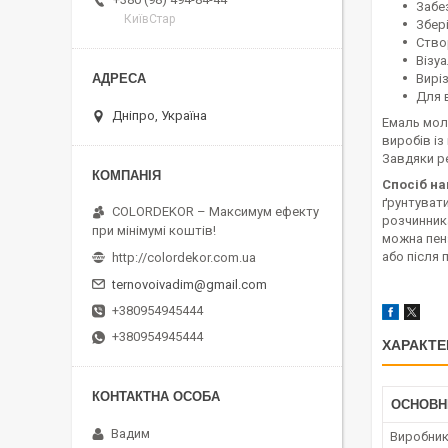
Забе
КиївСтар
Збер
Ство
Візу
Вирі
Для в
Дніпро, Україна
Емаль мол
виробів із
Завдяки ре
Спосіб на
ґрунтуват
COLORDEKOR – Максимум ефекту
розчинник
при мінімумі коштів!
можна пен
або після 
http://colordekor.com.ua
ternovoivadim@gmail.com
+380954945444
+380954945444
ХАРАКТЕ
ОСНОВН
Вадим
Виробни