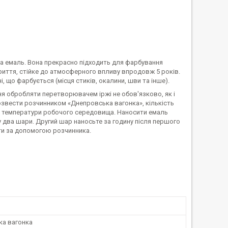
 емаль. Вона прекрасно підходить для фарбування
криття, стійке до атмосферного впливу впродовж 5 років.
 що фарбується (місця стиків, окалини, шви та інше).
ня обробляти перетворювачем іржі не обов'язково, як і
озвести розчинником «Днепровська вагонка», кількість
та температури робочого середовища. Наносити емаль
два шари. Другий шар наносьте за годину після першого
нти за допомогою розчинника.
ка вагонка