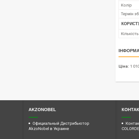
Колір
Термін зб
КОРИСТ
Кількіст
ІНФОРМА
Ціна:
1 010
AKZONOBEL
КОНТА
Официальный Дистрибьютор
Контак
AkzoNobel в Украине
COLORD