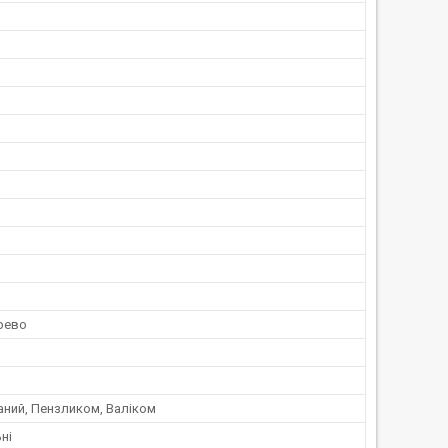
рево
аний, Пензликом, Валіком
ні