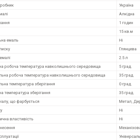
иробник
Україна
малі
Алкідна
хання
1 годин
15 кв.м
ьна емаль
Ні
лиску
Глянцева
емалі
2.5 л
на робоча температура навколишнього середовища
5 град.
ьна робоча температура навколишнього середовища
35 град.
ьна температура зберігання
0 град.
на температура зберігання
35 град.
ріалу, що фарбується
Метал, Де
ху
Ні
ична властивість
Ні
анесення
Механізов
сплуатації
Універсаль