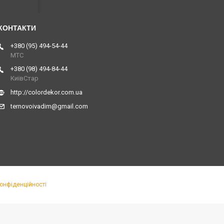
+380 (95) 494-54-44
МТС
+380 (98) 494-84-44
КиївСтар
http://colordekor.com.ua
ternovoivadim@gmail.com
конфіденційності