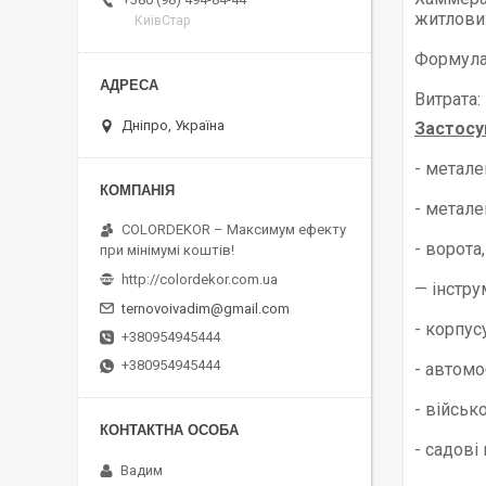
житлови
КиївСтар
Формула 
Витрата:
Дніпро, Україна
Застосу
- метале
- метале
COLORDEKOR – Максимум ефекту
- ворота
при мінімумі коштів!
http://colordekor.com.ua
— інстру
ternovoivadim@gmail.com
- корпусу
+380954945444
+380954945444
- автомо
- військ
- садові
Вадим