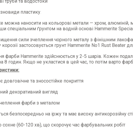
ві труби та водостоки
різновиди пластику
.
e можна наносити на кольорові метали — хром, алюміній, м
и спеціальним ґрунтом на водній основі Hammerite Special 
вищення сили зчеплення чорного металу з фінішним лакоф
 корозії застосовується грунт Hammerite No1 Rust Beater дл
я фарби Hammerite здійснюється у 2-5 шарів. Кожен подал
за 8 годин. Якщо не укластися в цей час, то потім варто фа
ристики:
є довговічне та зносостійке покриття
рний декоративний вигляд
зчеплення фарби з металом
ться безпосередньо на іржу та має високу антикорозійну ст
 сохне (60-120 хв), що скорочує час фарбувальних робіт