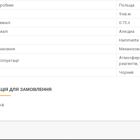
иробник
Польща
9 кв.м
емалі
0.75 л
малі
Алкідна
к
Нammerite
анесення
Механізов
Атмосферос
сплуатації
реагентів,
Чорний
ЦІЯ ДЛЯ ЗАМОВЛЕННЯ
 ₴