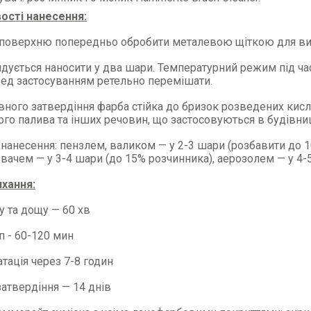
ості нанесення:
поверхню попередньо обробити металевою щіткою для вид
ується наносити у два шари. Температурний режим під час н
ред застосуванням ретельно перемішати.
вного затвердіння фарба стійка до бризок розведених кисло
го палива та інших речовин, що застосовуються в будівниц
нанесення: пензлем, валиком — у 2-3 шари (розбавити до 1
ачем — у 3-4 шари (до 15% розчинника), аерозолем — у 4-5
ихання:
лу та дощу — 60 хв
ип - 60-120 мин
атація через 7-8 годин
затвердіння — 14 днів