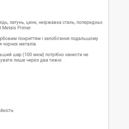
ідь, латунь, цинк, неіржавка сталь, попередньо
Metals Primer.
арбовим покриттям і запобігання подальшому
я чорних металів.
ьший шар (100 мкм) потрібно нанести не
рбувати лише через два тижні.
ійкість