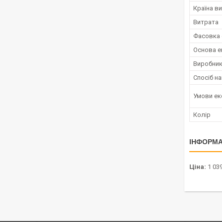
Країна в
Витрата
Фасовка 
Основа е
Виробни
Спосіб н
Умови ек
Колір
ІНФОРМА
Ціна:
1 039