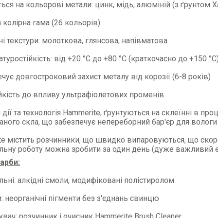
ться на кольорові метали: цинк, мідь, алюміній (з ґрунтом 
 колірна гама (26 кольорів)
зні текстури: молоткова, глянсова, напівматова
атуростійкість: від +20 °C до +80 °C (краткочасно до +150 °C
ечує довгостроковий захист металу від корозії (6-8 років)
ійкість до впливу ультрафіолетових променів
.
дії та технологія Hammerite, ґрунтуються на склеїнні в про
аного скла, що забезпечує непереборний бар'єр для вологи
e містить розчинники, що швидко випаровуються, що скор
ьну роботу можна зробити за один день (дуже важливий ек
арби:
льні: алкідні смоли, модифіковані полістиролом
: неорганічні пігменти без з'єднань свинцю
вач: розчинник і очисник Hammerite Brush Cleaner.