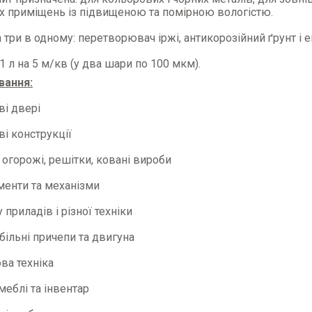
х приміщень із підвищеною та помірною вологістю.
три в одному: перетворювач іржі, антикорозійний ґрунт і 
 1 л на 5 м/кв (у два шари по 100 мкм).
вання:
ві двері
ві конструкції
, огорожі, решітки, ковані вироби
менти та механізми
 приладів і різної техніки
більні причепи та двигуна
ова техніка
 меблі та інвентар