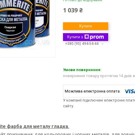
1 039 ₴
Купити
Купити з
+380 (95) 494-54-44
повернення товару протягом 14 днів
з
У компанії підключені електронні пла
сайту.
te фарба для металу гладка.
т призначена: для кольорових і чорних металів, для зовнішн