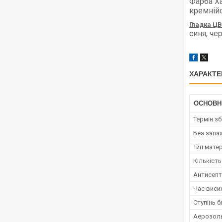
Фарба Ха
кремнійо
Гладка ЦВ
синя, че
ХАРАКТЕ
ОСНОВН
Термін зб
Без запа
Тип мате
Кількіст
Антисепт
Час виси
Ступінь б
Аерозол