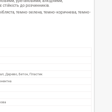
ловими, уретановими, алкідними,
 стійкість до розчинників.
 срібляста, темно-зелена, темно-коричнева, темно-
ал, Дерево, Бетон, Пластик
онентна
сова