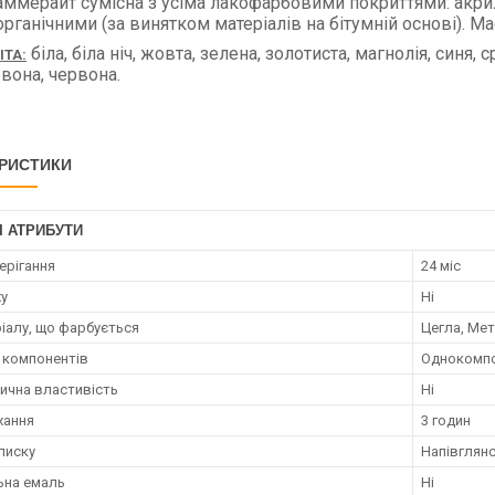
ммерайт сумісна з усіма лакофарбовими покриттями: акри
рганічними (за винятком матеріалів на бітумній основі). Має
біла, біла ніч, жовта, зелена, золотиста, магнолія, синя,
ІТА:
рвона, червона.
РИСТИКИ
І АТРИБУТИ
ерігання
24 міс
ху
Ні
ріалу, що фарбується
Цегла, Мет
ь компонентів
Однокомп
ична властивість
Ні
хання
3 годин
лиску
Напівглян
ьна емаль
Ні