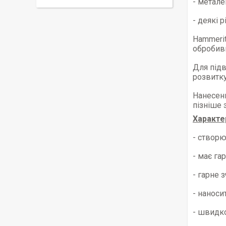
- метале
- деякі 
Hammerit
обробивш
Для під
розвитку
Нанесенн
пізніше 
Характе
- створю
- має га
- гарне 
- наноси
- швидко