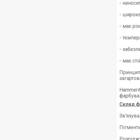
- наноси
- широка
- має рі
- темпер
- забезп
- має ст
Принцип 
загартов
Hammerit
фарбувал
Склад ф
Зв'язува
Пігменти
Розріджу