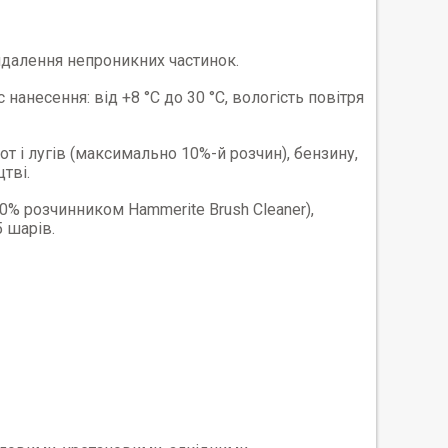
алення непроникних частинок.
анесення: від +8 °C до 30 °C, вологість повітря
т і лугів (максимально 10%-й розчин), бензину,
тві.
0% розчинником Hammerite Brush Cleaner),
 шарів.