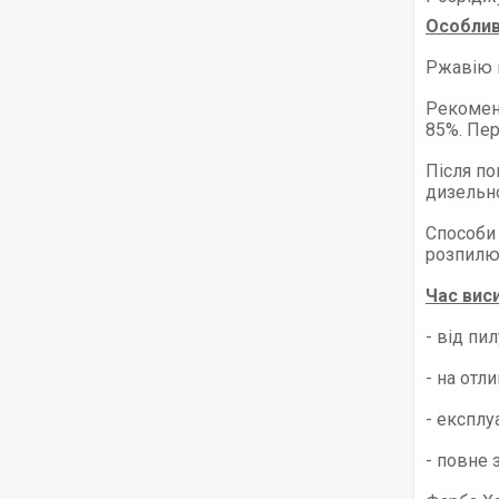
Особлив
Ржавію 
Рекоменд
85%. Пе
Після по
дизельно
Способи 
розпилюв
Час вис
- від пи
- на отл
- експлу
- повне 