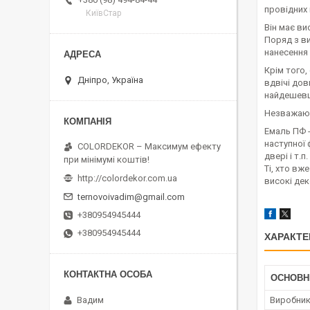
провідних 
КиївСтар
Він має ви
Поряд з в
нанесення 
Крім того,
Дніпро, Україна
вдвічі дов
найдешев
Незважаючи
Емаль ПФ -
наступної 
COLORDEKOR – Максимум ефекту
двері і т.п.
при мінімумі коштів!
Ті, хто вж
http://colordekor.com.ua
високі де
ternovoivadim@gmail.com
+380954945444
+380954945444
ХАРАКТЕ
ОСНОВН
Виробни
Вадим