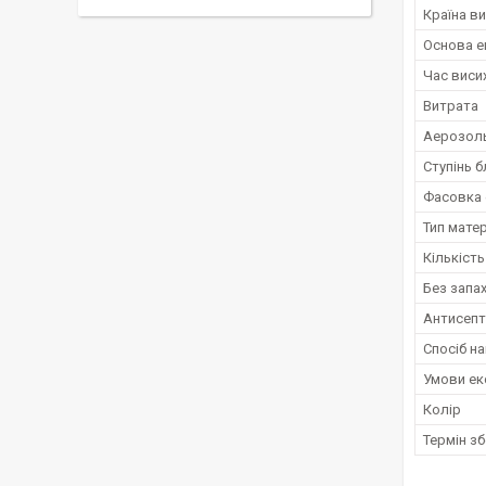
Країна в
Основа е
Час виси
Витрата
Аерозол
Ступінь б
Фасовка 
Тип мате
Кількіст
Без запа
Антисепт
Спосіб н
Умови ек
Колір
Термін зб