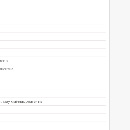
рево
онентна
впливу хімічних реагентів