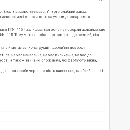
. Емаль високоглянцева. У нього слабкий запах.
та декоративні властивості за умови двошарового
маль ПФ - 115. І залишається вона на поверхні щонайменше
 ПФ - 115! Тому метр фарбованої поверхні дешевший, ніж
а й металеві конструкції, і дерев’яні поверхні.
ься, на час нанесення, на час висихання, на час до
сті, а також звичайні споживачі, які фарбують вікна,
до іншої фарби через легкість нанесення, слабкий запах і