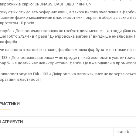
виробників сирію: CRONASS, BASF, SIBO, PRINTON.
соку стійкість до атмосферних явищ, а також високу зчеплення з фарбою
исокими фізико-механічними властивостями покриття зберігає захисні 
протягом 10 років.
 фарба « Днепровська вагонка» потребує вдвічі менше, ніж традиційна е
ше! Тобто 2*2=4 - в 4 рази "Днепровська вагонка" вигідніше емальовані
ша фарба.
 на слово « вагонка» в назві, фарбою можна фарбувати не тільки вагони, 
 133 « Днепровська вагонка» — це продукт, який економить усе: витрачаєт
фарби, на довгий час невикористаної фарби. Це вже оцінили в промислово
е використовував ПФ - 133 « Дніпровська вагонка», вже не повертаються 
коративні властивості
.
РИСТИКИ
І АТРИБУТИ
к
Inrafarb