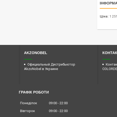
ІНФОРМА
Ціна:
1 251
AKZONOBEL
КОНТА
Официальный Дистрибьютор
Контак
AkzoNobel в Украине
COLORD
ГРАФІК РОБОТИ
Понеділок
09:00
22:00
Вівторок
09:00
22:00