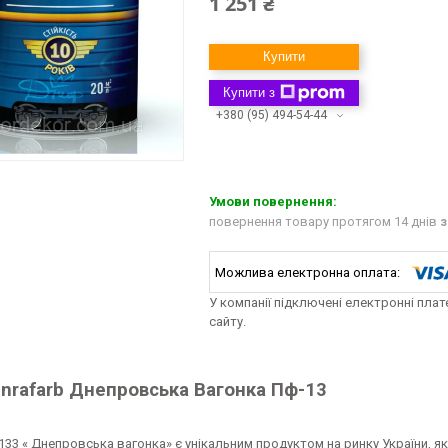
1 251 ₴
Купити
Купити з
+380 (95) 494-54-44
повернення товару протягом 14 днів
з
У компанії підключені електронні пла
сайту.
Inrafarb Днепровська Вагонка Пф-13
33 « Днепровська вагонка» є унікальним продуктом на ринку України, яки