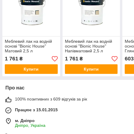
Меблевий лак на водній
Меблевий лак на водній
Мебл
основі "Bionic House"
основі "Bionic House"
осно
Матовий 2,5 л
Напівматовий 2,5 л
Глян
1 761
1 761
603
₴
₴
Купити
Купити
Про нас
100% позитивних з 609 відгуків за рік
Працює з 15.01.2015
м. Дніпро
Дніпро, Україна