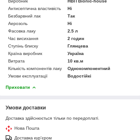
Виробник
НВП Bionic-house
Антисептична властивість
Ні
Безбарвний лак
Так
Аерозоль
Ні
Фасовка лаку
2.5 л
Час висихання
2 годин
Ступінь блиску
Глянцева
Країна виробник
Україна
Витрата
10 кв.м
Кількість компонентів лаку
Однокомпонентний
Умови експлуатації
Водостійкі
Приховати
Умови доставки
Доставка здійснюється тільки по передоплаті.
Нова Пошта
Доставка кур'єром