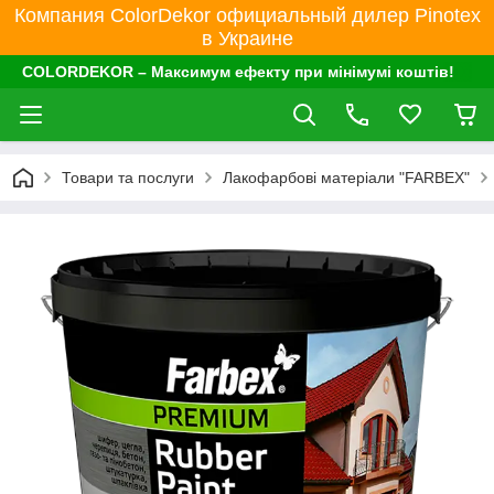
Компания ColorDekor официальный дилер Pinotex
в Украине
COLORDEKOR – Максимум ефекту при мінімумі коштів!
Товари та послуги
Лакофарбові матеріали "FARBEX"