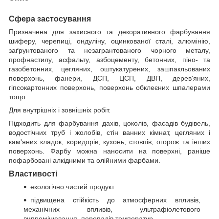
Сфера застосування
Призначена для захисного та декоративного фарбування
шиферу, черепиці, ондуліну, оцинкованої сталі, алюмінію,
заґрунтованого та незагрантованого чорного металу,
профнастилу, асфальту, азбоцементу, бетонних, піно- та
газобетонних, цегляних, оштукатурених, зашпакльованих
поверхонь, фанери, ДСП, ЦСП, ДВП, дерев'яних,
гіпсокартонних поверхонь, поверхонь обклеєних шпалерами
тощо.
Для внутрішніх і зовнішніх робіт.
Підходить для фарбування дахів, цоколів, фасадів будівель,
водостічних труб і жолобів, стін ванних кімнат, цегляних і
кам'яних кладок, коридорів, кухонь, стовпів, огорож та інших
поверхонь. Фарбу можна наносити на поверхні, раніше
пофарбовані алкідними та олійними фарбами.
Властивості
екологічно чистий продукт
підвищена стійкість до атмосферних впливів,
механічних впливів, ультрафіолетового
випромінювання, перепадів температур