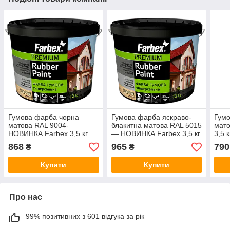
Гумова фарба чорна
Гумова фарба яскраво-
Гумо
матова RAL 9004-
блакитна матова RAL 5015
мато
НОВИНКА Farbex 3,5 кг
— НОВИНКА Farbex 3,5 кг
3,5 к
868
965
790
₴
₴
Купити
Купити
Про нас
99% позитивних з 601 відгука за рік