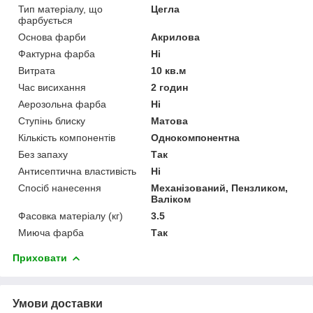
Тип матеріалу, що
Цегла
фарбується
Основа фарби
Акрилова
Фактурна фарба
Ні
Витрата
10 кв.м
Час висихання
2 годин
Аерозольна фарба
Ні
Ступінь блиску
Матова
Кількість компонентів
Однокомпонентна
Без запаху
Так
Антисептична властивість
Ні
Спосіб нанесення
Механізований, Пензликом,
Валіком
Фасовка матеріалу (кг)
3.5
Миюча фарба
Так
Приховати
Умови доставки