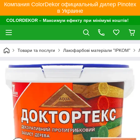
Компания ColorDekor официальный дилер Pinotex
в Украине
COLORDEKOR – Максимум ефекту при мінімумі коштів!
Товари та послуги
Лакофарбові матеріали "IPKOM"