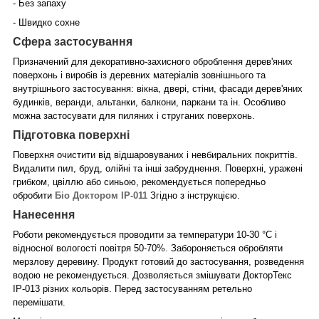
- Без запаху
- Швидко сохне
Сфера застосування
Призначений для декоративно-захисного оброблення дерев'яних
поверхонь і виробів із деревних матеріалів зовнішнього та
внутрішнього застосування: вікна, двері, стіни, фасади дерев'яних
будинків, веранди, альтанки, балкони, паркани та ін. Особливо
можна застосувати для пиляних і струганих поверхонь.
Підготовка поверхні
Поверхня очистити від відшаровуваних і невбиральних покриттів.
Видалити пил, бруд, олійні та інші забруднення. Поверхні, уражені
грибком, цвіллю або синьою, рекомендується попередньо
обробити
Біо Доктором ІР-011
Згідно з інструкцією.
Нанесення
Роботи рекомендується проводити за температури 10-30 °C і
відносної вологості повітря 50-70%. Забороняється обробляти
мерзлову деревину. Продукт готовий до застосування, розведення
водою не рекомендується. Дозволяється змішувати ДокторТекс
ІР-013 різних кольорів. Перед застосуванням ретельно
перемішати.