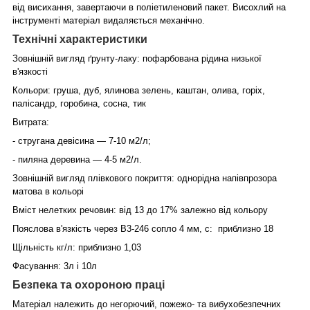
від висихання, завертаючи в поліетиленовий пакет. Висохлий на
інструменті матеріал видаляється механічно.
Технічні характеристики
Зовнішній вигляд ґрунту-лаку: пофарбована рідина низької
в'язкості
Кольори: груша, дуб, ялинова зелень, каштан, олива, горіх,
палісандр, горобина, сосна, тик
Витрата:
- стругана девісина — 7-10 м2/л;
- пиляна деревина — 4-5 м2/л.
Зовнішній вигляд плівкового покриття: однорідна напівпрозора
матова в кольорі
Вміст нелетких речовин: від 13 до 17% залежно від кольору
Пояслова в'язкість через В3-246 сопло 4 мм, с: приблизно 18
Щільність кг/л: приблизно 1,03
Фасування: 3л і 10л
Безпека та охороною праці
Матеріал належить до негорючий, пожежо- та вибухобезпечних