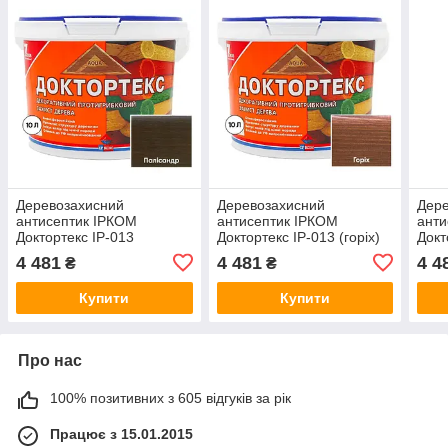
Деревозахисний
Деревозахисний
Дер
антисептик ІРКОМ
антисептик ІРКОМ
анти
Доктортекс IP-013
Доктортекс IP-013 (горіх)
Докт
(палісандр) 10 л
10 л
10 л
4 481
4 481
4 4
₴
₴
Купити
Купити
Про нас
100% позитивних з 605 відгуків за рік
Працює з 15.01.2015