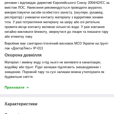
речовин і відповідає директиві Європейського Союзу 2004/42/ЄС за
вмістом ЛОС. Нанесення рекомендується проводити акуратно,
використовуючи засоби особистого захисту, (окуляри, рукавиці,
респіратор) і уникаючи контакту матеріалу з відкритими зонами
тіла. У разі потрапляння матеріалу на шкіру або очі ретельно
промити місце контакту великою кількістю води. У разі ковтання
негайно викликати блювоту, звернутися до лікаря та показати тару
або етикетку лаку.
Виробник має санітарно-гігієнічний висновок МОЗ України на ґрунт-
лак «ДокторТекс» ІР-013.
Охорона довкілля
Матеріал і змивну воду з-під нього не виливати в каналізацію,
водойму або ґрунт. Рідкі залишки підлягають знешкодженню і
знищенню. Порожній тару та сухі залишки можна утилізувати як
будівельне сміття.
Приховати
Характеристики