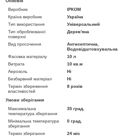
Основні
Виробник
ІРКОМ
Країна виробник
Україна
Тип використання
Універсальний
Тип оброблюваної
Дерев'яна
поверхні
Вид просочення
Антисептична,
Водовідштовхувальна
Фасовка матеріалу
10 л
Витрата
10 кв.м
Аерозоль
Ні
Безбарвний матеріал
Ні
Термін збереження
8 років
властивостей
Умови зберігання
Максимальна
35 град.
температура зберігання
Мінімальна температура
0 град.
зберігання
Термін зберігання
24 міс