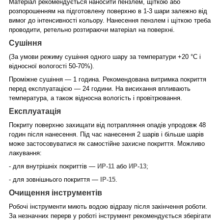
Матеріал рекомендується наносити пензлем, щіткою або
розпорошенням на підготовлену поверхню в 1-3 шари залежно від
вимог до інтенсивності кольору. Нанесення пензлем і щіткою треба
проводити, ретельно розтираючи матеріал на поверхні.
Сушіння
(За умови режиму сушіння одного шару за температури +20 °C і
відносної вологості 50-70%).
Проміжне сушіння — 1 година. Рекомендована витримка покриття
перед експлуатацією — 24 години. На висихання впливають
температура, а також відносна вологість і провітрювання.
Експлуатація
Покриту поверхню захищати від потрапляння опадів упродовж 48
годин після нанесення. Під час нанесення 2 шарів і більше шарів
може застосовуватися як самостійне захисне покриття. Можливо
лакування:
- для внутрішніх покриттів —
ИР-11
або
ИР-13
;
- для зовнішнього покриття —
ІР-15
.
Очищення інструментів
Робочі інструменти миють водою відразу після закінчення роботи.
За незначних перерв у роботі інструмент рекомендується зберігати