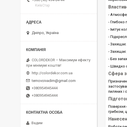
КиївСтар
Властив
- Атмосфе
- Глибоко
- Імітує к
Дніпро, Україна
- Підкрес
- Захищає
- Захищає
- Без запа
COLORDEKOR – Максимум ефекту
при мінімумі коштів!
- Швидко 
Сфера з
http://colordekor.com.ua
ternovoivadim@gmail.com
Призначен
застосуван
+380954945444
пиляних і 
+380954945444
Підгото
Поверхня о
грибком, 
Нанесе
Вадим
Роботи ре