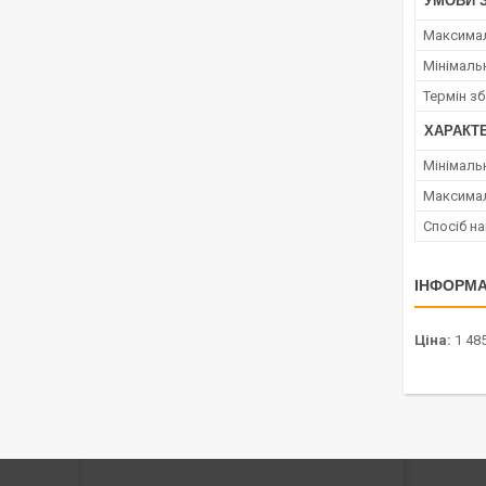
УМОВИ 
Максимал
Мінімаль
Термін зб
ХАРАКТ
Мінімаль
Максимал
Спосіб н
ІНФОРМА
Ціна:
1 485