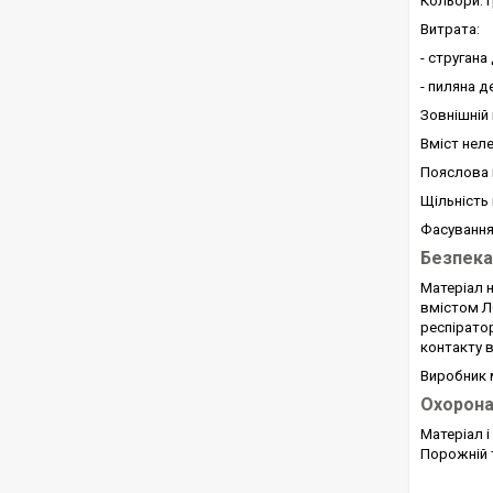
Кольори: г
Витрата:
- стругана
- пиляна д
Зовнішній
Вміст неле
Пояслова в
Щільність 
Фасування:
Безпека
Матеріал 
вмістом Л
респіратор
контакту в
Виробник м
Охорона
Матеріал і
Порожній т