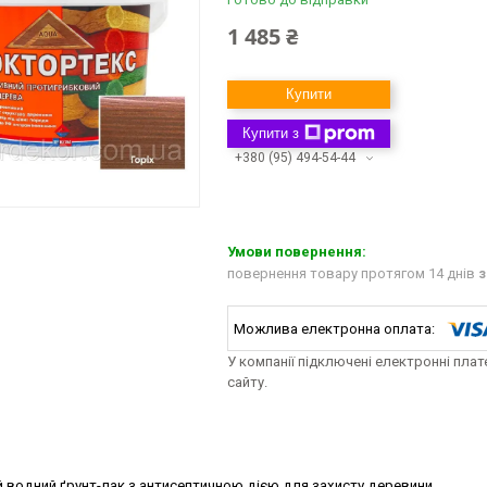
1 485 ₴
Купити
Купити з
+380 (95) 494-54-44
повернення товару протягом 14 днів
з
У компанії підключені електронні пла
сайту.
 водний ґрунт-лак з антисептичною дією для захисту деревини.