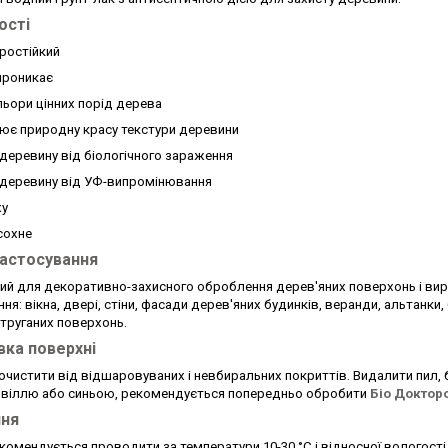
ості
ростійкий
 проникає
ольори цінних порід дерева
лює природну красу текстури деревини
 деревину від біологічного зараження
 деревину від УФ-випромінювання
ху
сохне
астосування
ий для декоративно-захисного оброблення дерев'яних поверхонь і виро
ня: вікна, двері, стіни, фасади дерев'яних будинків, веранди, альтанк
струганих поверхонь.
вка поверхні
чистити від відшаровуваних і невбиральних покриттів. Видалити пил, бр
цвіллю або синьою, рекомендується попередньо обробити
Біо Доктор
ння
комендується проводити за температури 10-30 °C і відносної вологост