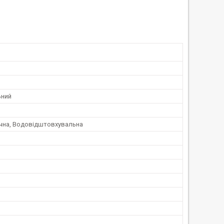
ьний
чна, Водовідштовхувальна