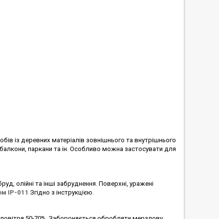
бів із деревних матеріалів зовнішнього та внутрішнього
и, балкони, паркани та ін. Особливо можна застосувати для
уд, олійні та інші забруднення. Поверхні, уражені
ом ІР-011
Згідно з інструкцією.
і повітря 50-70%. Забороняється обробляти мерзлову