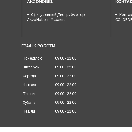
AKZONOBEL
КОНТА
Официальный Дистрибьютор
Контак
AkzoNobel в Украине
COLORD
ГРАФІК РОБОТИ
Понеділок
09:00
22:00
Вівторок
09:00
22:00
Середа
09:00
22:00
Четвер
09:00
22:00
Пʼятниця
09:00
22:00
Субота
09:00
22:00
Неділя
09:00
22:00