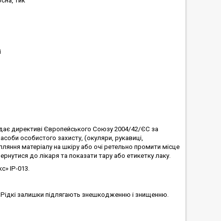
осна, тик
і
ідає директиві Європейського Союзу 2004/42/ЄС за
оби особистого захисту, (окуляри, рукавиці,
апляння матеріалу на шкіру або очі ретельно промити місце
ернутися до лікаря та показати тару або етикетку лаку.
с» ІР-013.
т. Рідкі залишки підлягають знешкодженню і знищенню.