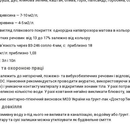
руша, дуб, ялинова зелень, каштан, олива, горіх, палісандр, горобина, с
 девісина — 7-10 м2/л;
еревина — 4-5 м2/л.
 вигляд плівкового покриття: однорідна напівпрозора матова в кольор
тких речовин: від 13 до 17% залежно від кольору
'язкість через В3-246 сопло 4 мм, с: приблизно 18
кг/л: приблизно 1,03
 3л і 10л
 та охороною праці
належить до негорючий, пожежо- та вибухобезпечних речовин і відпов
ОС. Нанесення рекомендується проводити акуратно, використовуючи зас
) і уникаючи контакту матеріалу з відкритими зонами тіла. У разі потр
еликою кількістю води. У разі ковтання негайно викликати блювоту, зв
ає санітарно-гігієнічний висновок МОЗ України на ґрунт-лак «ДокторТек
 довкілля
 змивну воду з-під нього не виливати в каналізацію, водойму або ґрун
ару та сухі залишки можна утилізувати як будівельне сміття.