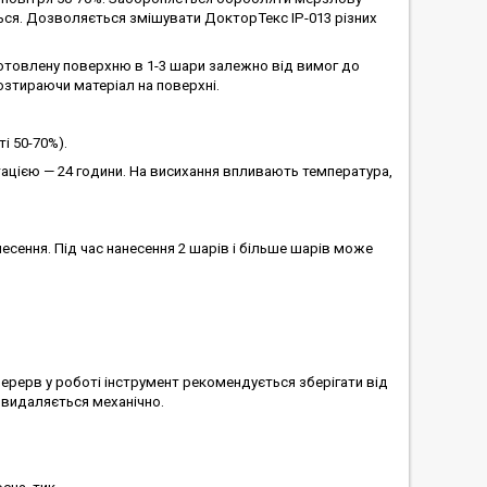
ся. Дозволяється змішувати ДокторТекс ІР-013 різних
отовлену поверхню в 1-3 шари залежно від вимог до
озтираючи матеріал на поверхні.
і 50-70%).
ацією — 24 години. На висихання впливають температура,
сення. Під час нанесення 2 шарів і більше шарів може
перерв у роботі інструмент рекомендується зберігати від
 видаляється механічно.