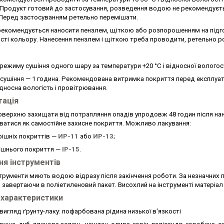
 Продукт готовий до застосування, розведення водою не рекомендуєть
 Перед застосуванням ретельно перемішати.
рекомендується наносити пензлем, щіткою або розпорошенням на підг
ості кольору. Нанесення пензлем і щіткою треба проводити, ретельно р
режиму сушіння одного шару за температури +20 °C і відносної вологост
сушіння — 1 година. Рекомендована витримка покриття перед експлуат
дносна вологість і провітрювання.
тація
оверхню захищати від потрапляння опадів упродовж 48 годин після нане
ватися як самостійне захисне покриття. Можливо лакування:
рішніх покриттів —
ИР-11
або
ИР-13
;
нішнього покриття —
ІР-15
.
я інструментів
трументи миють водою відразу після закінчення роботи. За незначних 
 завертаючи в поліетиленовий пакет. Висохлий на інструменті матеріал
і характеристики
вигляд ґрунту-лаку: пофарбована рідина низької в'язкості