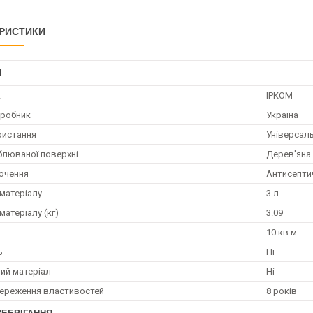
РИСТИКИ
І
к
ІРКОМ
иробник
Україна
ристання
Універсал
блюваної поверхні
Дерев'яна
очення
Антисепти
матеріалу
3 л
матеріалу (кг)
3.09
10 кв.м
ь
Ні
ий матеріал
Ні
береження властивостей
8 років