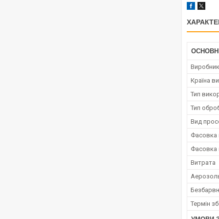
ХАРАКТЕ
ОСНОВН
Виробни
Країна в
Тип вико
Тип обро
Вид прос
Фасовка 
Фасовка 
Витрата
Аерозол
Безбарвн
Термін з