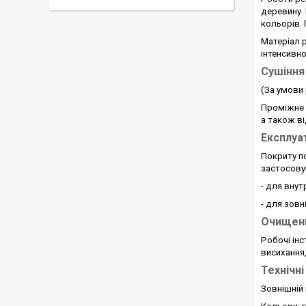
деревину.
кольорів.
Матеріал 
інтенсивн
Сушіння
(За умови 
Проміжне 
а також ві
Експлуа
Покриту п
застосову
- для внут
- для зов
Очищенн
Робочі інс
висихання,
Технічн
Зовнішній 