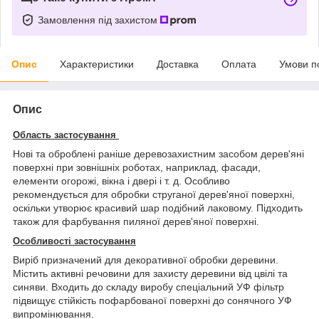
Замовлення під захистом
Опис
Характеристики
Доставка
Оплата
Умови п
Опис
Область застосування
Нові та оброблені раніше деревозахистним засобом дерев'яні
поверхні при зовнішніх роботах, наприклад, фасади,
елементи огорожі, вікна і двері і т. д. Особливо
рекомендується для обробки струганої дерев'яної поверхні,
оскільки утворює красивий шар подібний лаковому. Підходить
також для фарбування пиляної дерев'яної поверхні.
Особливості застосування
Виріб призначений для декоративної обробки деревини.
Містить активні речовини для захисту деревини від цвілі та
синяви. Входить до складу виробу спеціальний УФ фільтр
підвищує стійкість пофарбованої поверхні до сонячного УФ
випромінювання.