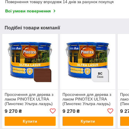
Повернення товару впродовж 14 днів за рахунок покупця
Всі умови повернення
Подібні товари компанії
Просочення для дерева з
Просочення для дерева з
Прос
лаком PINOTEX ULTRA
лаком PINOTEX ULTRA
лак
(Пинотекс Ультра лазурь)
(Пинотекс Ультра лазурь)
(Пин
Тікове дерево 10л
Безбарвний 10л
Кал
9 270
9 270
9 2
₴
₴
Купити
Купити