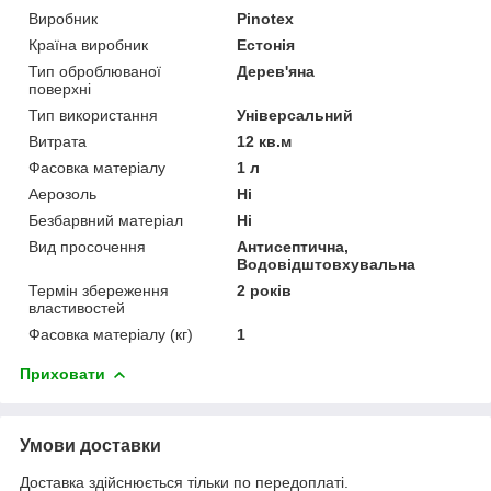
Виробник
Pinotex
Країна виробник
Естонія
Тип оброблюваної
Дерев'яна
поверхні
Тип використання
Універсальний
Витрата
12 кв.м
Фасовка матеріалу
1 л
Аерозоль
Ні
Безбарвний матеріал
Ні
Вид просочення
Антисептична,
Водовідштовхувальна
Термін збереження
2 років
властивостей
Фасовка матеріалу (кг)
1
Приховати
Умови доставки
Доставка здійснюється тільки по передоплаті.