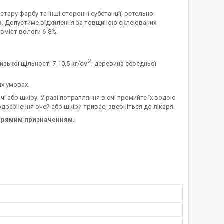
 стару фарбу та інші сторонні субстанції, ретельно
ів. Допустиме відхилення за товщиною склеюваних
 вміст вологи 6-8%.
2
зької щільності 7-10,5 кг/см
; деревина середньої
их умовах.
чі або шкіру. У разі потрапляння в очі промийте їх водою
дразнення очей або шкіри триває, зверніться до лікаря.
а прямим призначенням.