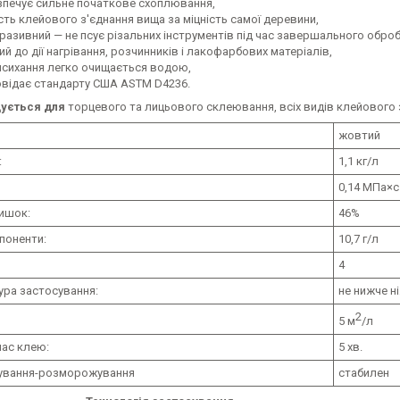
зпечує сильне початкове схоплювання,
сть клейового з'єднання вища за міцність самої деревини,
бразивний — не псує різальних інструментів під час завершального обро
ий до дії нагрівання, розчинників і лакофарбових матеріалів,
исихання легко очищається водою,
овідає стандарту США ASTM D4236.
ується для
торцевого та лицьового склеювання, всіх видів клейового
жовтий
:
1,1 кг/л
:
0,14 МПа×с
лишок:
46%
поненти:
10,7 г/л
4
ура застосування:
не нижче ні
2
5 м
/л
час клею:
5 хв.
ування-розморожування
стабилен