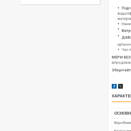
Техн
Підг
відшлі
матеріа
Нане
Витр
ДАВ
щільнос
Час п
МЕРИ БЕ
впродовж 1
Зберігайт
ХАРАКТЕ
ОСНОВН
Виробни
Країна в