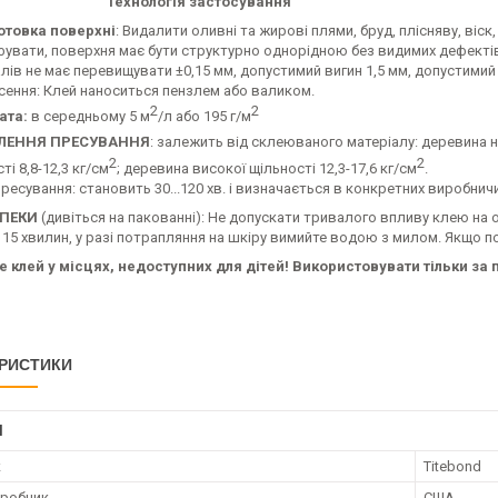
ологія застосування
отовка поверхні
: Видалити оливні та жирові плями, бруд, плісняву, віск,
фувати, поверхня має бути структурно однорідною без видимих дефект
лів не має перевищувати ±0,15 мм, допустимий вигин 1,5 мм, допустимий
сення: Клей наноситься пензлем або валиком.
2
2
ата:
в середньому 5 м
/л або 195 г/м
ЛЕННЯ ПРЕСУВАННЯ
: залежить від склеюваного матеріалу: деревина ни
2
2
ті 8,8-12,3 кг/см
; деревина високої щільності 12,3-17,6 кг/см
.
ресування: становить 30...120 хв. і визначається в конкретних виробнич
ЗПЕКИ
(дивіться на пакованні): Не допускати тривалого впливу клею на о
5 хвилин, у разі потрапляння на шкіру вимийте водою з милом. Якщо по
е клей у місцях, недоступних для дітей! Використовувати тільки з
РИСТИКИ
І
к
Titebond
иробник
США