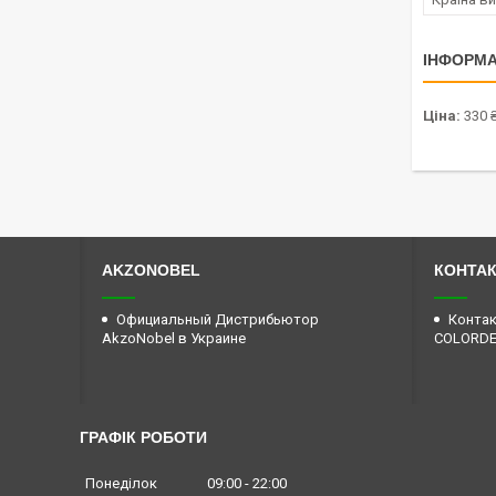
ІНФОРМА
Ціна:
330 
AKZONOBEL
КОНТА
Официальный Дистрибьютор
Контак
AkzoNobel в Украине
COLORD
ГРАФІК РОБОТИ
Понеділок
09:00
22:00