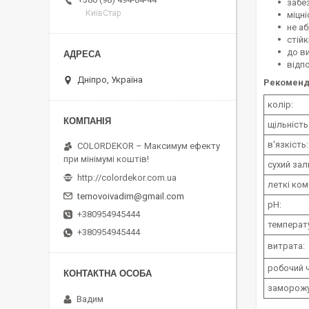
забе
КиївСтар
міцні
не а
стійк
до в
відп
Дніпро, Україна
Рекоменд
колір:
щільність
в'язкість
COLORDEKOR – Максимум ефекту
при мінімумі коштів!
сухий за
http://colordekor.com.ua
леткі ком
ternovoivadim@gmail.com
рН:
+380954945444
температ
+380954945444
витрата:
робочий 
заморож
Вадим