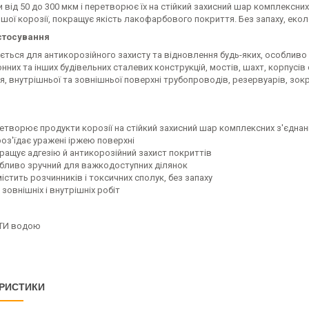
від 50 до 300 мкм і перетворює їх на стійкий захисний шар комплексних
шої корозії, покращує якість лакофарбового покриття. Без запаху, екол
стосування
ється для антикорозійного захисту та відновлення будь-яких, особлив
нних та інших будівельних сталевих конструкцій, мостів, шахт, корпусі
я, внутрішньої та зовнішньої поверхні трубопроводів, резервуарів, зо
ретворює продукти корозії на стійкий захисний шар комплексних з'єднан
роз'їдає уражені іржею поверхні
кращує адгезію й антикорозійний захист покриттів
обливо зручний для важкодоступних ділянок
містить розчинників і токсичних сполук, без запаху
 зовнішніх і внутрішніх робіт
е
ТИ водою
РИСТИКИ