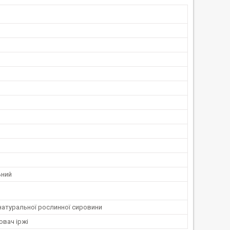
ьний
натуральної рослинної сировини
вач іржі