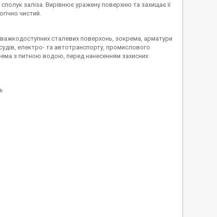
 сполук заліза. Вирівнює уражену поверхню та захищає її
огічно чистий.
о важкодоступних сталевих поверхонь, зокрема, арматури
в судів, електро- та автотранспорту, промислового
крема з питною водою, перед нанесенням захисних
ь