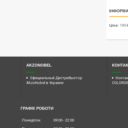
ІНФОРМА
Ціна:
100 
AKZONOBEL
КОНТА
Официальный Дистрибьютор
Контак
AkzoNobel в Украине
COLORD
ГРАФІК РОБОТИ
Понеділок
09:00
22:00