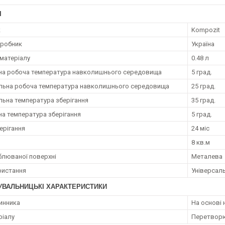
І
к
Kompozit
иробник
Україна
матеріалу
0.48 л
на робоча температура навколишнього середовища
5 град.
ьна робоча температура навколишнього середовища
25 град.
ьна температура зберігання
35 град.
на температура зберігання
5 град.
ерігання
24 міс
8 кв.м
блюваної поверхні
Металева
ристання
Універсал
УВАЛЬНИЦЬКІ ХАРАКТЕРИСТИКИ
инника
На основі 
ріалу
Перетворю