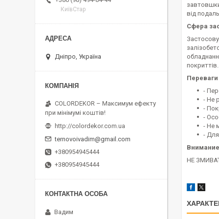
завтовшки 
КиївСтар
від подаль
Сфера за
Застосову
залізобето
обладнанн
Дніпро, Україна
покриттів.
Переваги
- Пе
- Не 
COLORDEKOR – Максимум ефекту
- По
при мінімумі коштів!
- Ос
- Не 
http://colordekor.com.ua
- Для
ternovoivadim@gmail.com
Внимани
+380954945444
НЕ ЗМИВА
+380954945444
ХАРАКТЕ
Вадим