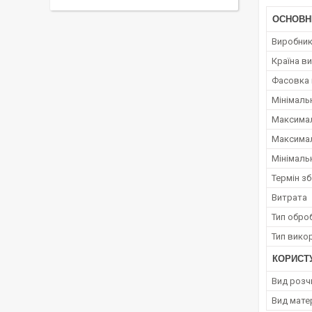
ОСНОВН
Виробни
Країна в
Фасовка 
Мінімаль
Максимал
Максимал
Мінімаль
Термін зб
Витрата
Тип обро
Тип вико
КОРИСТ
Вид розч
Вид мате