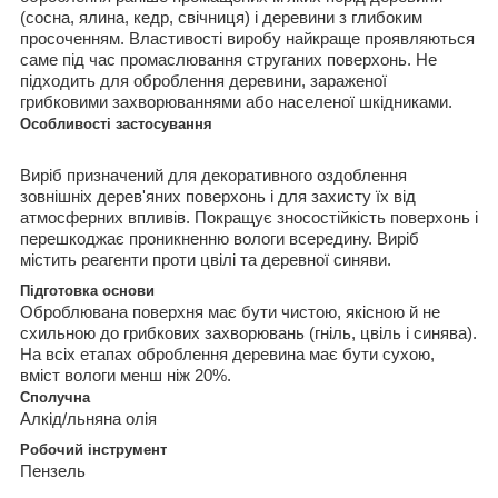
(сосна, ялина, кедр, свічниця) і деревини з глибоким
просоченням. Властивості виробу найкраще проявляються
саме під час промаслювання струганих поверхонь. Не
підходить для оброблення деревини, зараженої
грибковими захворюваннями або населеної шкідниками.
Особливості застосування
Виріб призначений для декоративного оздоблення
зовнішніх дерев'яних поверхонь і для захисту їх від
атмосферних впливів. Покращує зносостійкість поверхонь і
перешкоджає проникненню вологи всередину. Виріб
містить реагенти проти цвілі та деревної синяви.
Підготовка основи
Оброблювана поверхня має бути чистою, якісною й не
схильною до грибкових захворювань (гніль, цвіль і синява).
На всіх етапах оброблення деревина має бути сухою,
вміст вологи менш ніж 20%.
Сполучна
Алкід/льняна олія
Робочий інструмент
Пензель