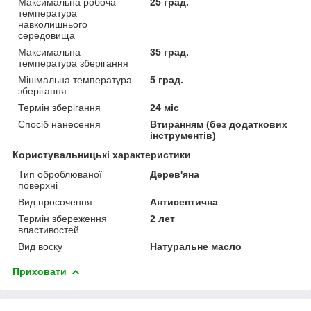
Максимальна робоча
25 град.
температура
навколишнього
середовища
Максимальна
35 град.
температура зберігання
Мінімальна температура
5 град.
зберігання
Термін зберігання
24 міс
Спосіб нанесення
Втиранням (без додаткових
інструментів)
Користувальницькі характеристики
Тип оброблюваної
Дерев'яна
поверхні
Вид просочення
Антисептична
Термін збереження
2 лет
властивостей
Вид воску
Натуральне масло
Приховати