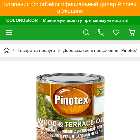
Компания ColorDekor официальный дилер Pinotex
в Украине
COLORDEKOR – Максимум ефекту при мінімумі коштів!
Товари та послуги
Деревозахисні просочення "Pinotex"