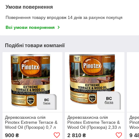
Умови повернення
Повернення товару впродовж 14 днів за рахунок покупця
Всі умови повернення
Подібні товари компанії
Деревозахисна олія
Деревозахисна олія
Дере
Pinotex Extreme Terrace &
Pinotex Extreme Terrace &
Pino
Wood Oil (Прозора) 0,7 л
Wood Oil (Прозора) 2,33 л
Wood
900
2 810
9 4
₴
₴