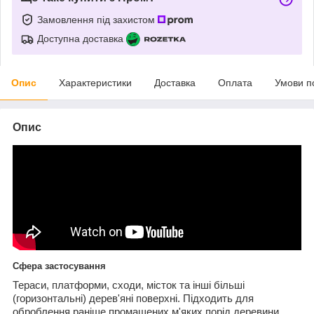
Замовлення під захистом
Доступна доставка
Опис
Характеристики
Доставка
Оплата
Умови п
Опис
Сфера застосування
Тераси, платформи, сходи, місток та інші більші
(горизонтальні) дерев'яні поверхні. Підходить для
оброблення раніше промащених м'яких порід деревини