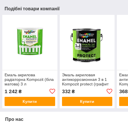
Подібні товари компанії
Емаль акрилова
Эмаль акриловая
Емал
радіаторна Kompozit (біла
антикоррозионная 3 в 1
анти
матова) 3 л
Kompozit protect (графит
Komp
RAL 7024) 0,75 кг
RAL 
1 242
332
368
₴
₴
Купити
Купити
Про нас