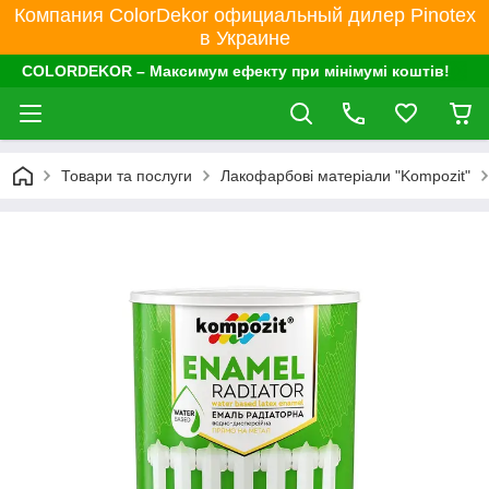
Компания ColorDekor официальный дилер Pinotex
в Украине
COLORDEKOR – Максимум ефекту при мінімумі коштів!
Товари та послуги
Лакофарбові матеріали "Kompozit"