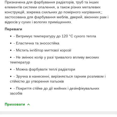
Призначена для фарбування радіаторів, труб та інших
елементів системи опалення, а також різних металевих
конструкцій, зокрема схильних до помірного нагрівання;;
застосована для фарбування меблів, дверей, віконних рам і
відкосів у сухих і вологих приміщеннях.
Переваги
- Витримує температуру до 120 °C сухого тепла
- Еластична та зносостійка
- Містить інгібітор миттєвої корозії
- Не змінює колір у разі тривалого впливу високих
температур
- Можна фарбувати теплі радіатори
- Зручна в нанесенні, вирізняється гарним розливом і
стійкістю до утворення патьоків
- Покриття стійке до дії мийних і дезінфікувальних
засобів
Приховати