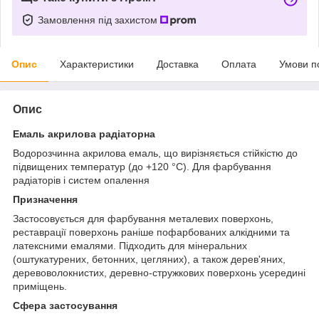
Замовлення під захистом
Опис
Характеристики
Доставка
Оплата
Умови п
Опис
Емаль акрилова радіаторна
Водорозчинна акрилова емаль, що вирізняється стійкістю до
підвищених температур (до +120 °C). Для фарбування
радіаторів і систем опалення
Призначення
Застосовується для фарбування металевих поверхонь,
реставрації поверхонь раніше пофарбованих алкідними та
латексними емалями. Підходить для мінеральних
(оштукатурених, бетонних, цегляних), а також дерев'яних,
деревоволокнистих, деревно-стружкових поверхонь усередині
приміщень.
Сфера застосування